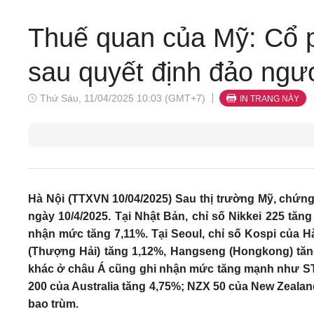
Thuế quan của Mỹ: Cổ 
sau quyết định đảo ng
Thứ Sáu, 11/04/2025 10:03 (GMT+7)
IN TRANG NÀY
Hà Nội (TTXVN 10/04/2025) Sau thị trường Mỹ, chứ
ngày 10/4/2025. Tại Nhật Bản, chỉ số Nikkei 225 tăng 
nhận mức tăng 7,11%. Tại Seoul, chỉ số Kospi của 
(Thượng Hải) tăng 1,12%, Hangseng (Hongkong) tăn
khác ở châu Á cũng ghi nhận mức tăng mạnh như STI
200 của Australia tăng 4,75%; NZX 50 của New Zeala
bao trùm.