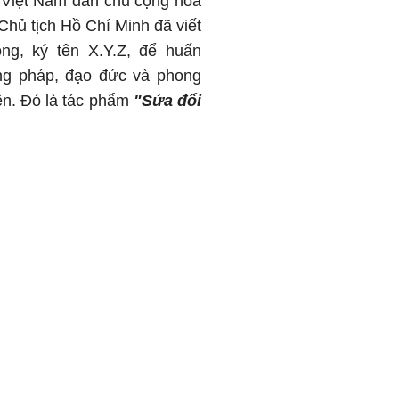
 Việt Nam dân chủ cộng hòa
Chủ tịch Hồ Chí Minh đã viết
ng, ký tên X.Y.Z, để huấn
ơng pháp, đạo đức và phong
ên. Đó là tác phẩm
"Sửa đổi