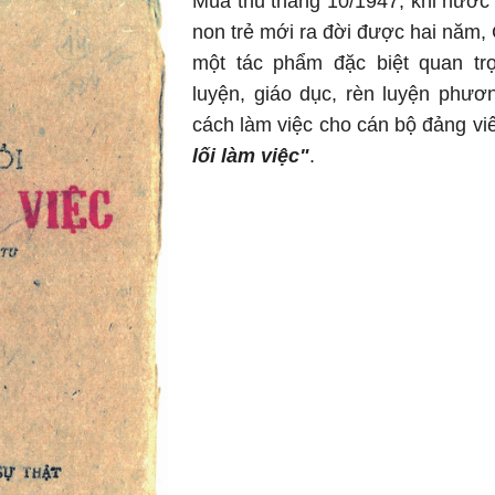
Mùa thu tháng 10/1947, khi nước
non trẻ mới ra đời được hai năm, 
một tác phẩm đặc biệt quan trọ
luyện, giáo dục, rèn luyện phư
cách làm việc cho cán bộ đảng vi
lối làm việc"
.