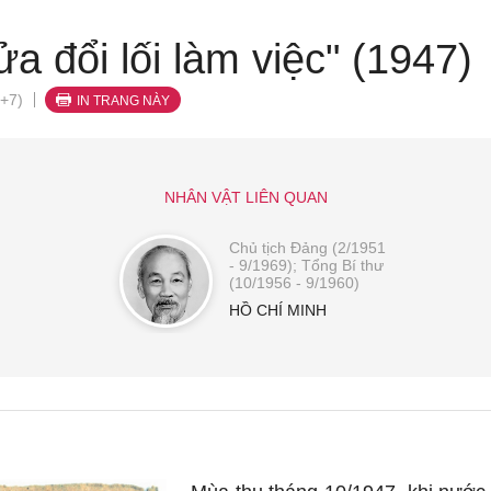
 đổi lối làm việc" (1947)
+7)
IN TRANG NÀY
NHÂN VẬT LIÊN QUAN
Chủ tịch Đảng (2/1951
- 9/1969); Tổng Bí thư
(10/1956 - 9/1960)
HỒ CHÍ MINH