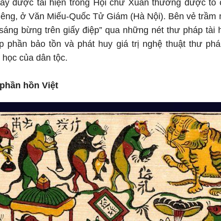
đây được tái hiện trong Hội chữ Xuân thường được tổ
êng, ở Văn Miếu-Quốc Tử Giám (Hà Nội). Bên vẻ trầm m
 sáng bừng trên giấy điệp” qua những nét thư pháp tài
phần bảo tồn và phát huy giá trị nghệ thuật thư phá
 học của dân tộc.
 phần hồn Việt