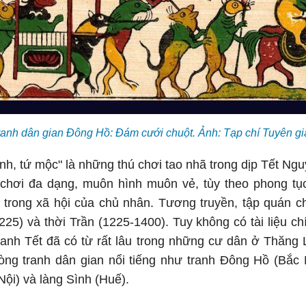
ranh dân gian Đông Hồ: Đám cưới chuột. Ảnh: Tạp chí Tuyên gi
ành, tứ mộc" là những thú chơi tao nhã trong dịp Tết Ng
ú chơi đa dạng, muôn hình muôn vẻ, tùy theo phong tụ
trong xã hội của chủ nhân. Tương truyền, tập quán ch
25) và thời Trần (1225-1400). Tuy không có tài liệu c
ranh Tết đã có từ rất lâu trong những cư dân ở Thăn
òng tranh dân gian nổi tiếng như tranh Đông Hồ (Bắc
ội) và làng Sình (Huế).