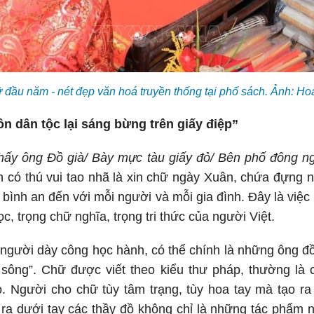
 đầu năm - nét đẹp văn hoá truyền thống tại phố sách. Ảnh: 
n dân tộc lại sáng bừng trên giấy điệp”
hấy ông Đồ già/ Bày mực tàu giấy đỏ/ Bên phố đông n
n có thú vui tao nhã là xin chữ ngày Xuân, chứa đựn
bình an đến với mỗi người và mỗi gia đình. Đây là việc
ọc, trọng chữ nghĩa, trọng tri thức của người Việt.
 người dày công học hành, có thể chính là những ông 
i sông”. Chữ được viết theo kiểu thư pháp, thường là 
ỏ. Người cho chữ tùy tâm trạng, tùy hoa tay mà tạo ra
 ra dưới tay các thầy đồ không chỉ là những tác phẩm 