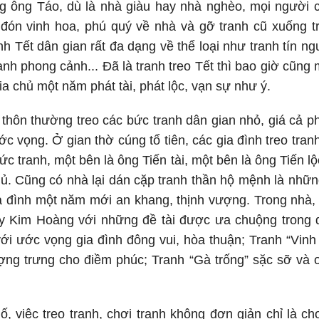
 ông Táo, dù là nhà giàu hay nhà nghèo, mọi người 
 đón vinh hoa, phú quý về nhà và gỡ tranh cũ xuống t
h Tết dân gian rất đa dạng về thể loại như tranh tín ngư
ranh phong cảnh... Đã là tranh treo Tết thì bao giờ cũn
gia chủ một năm phát tài, phát lộc, vạn sự như ý.
thôn thường treo các bức tranh dân gian nhỏ, giá cả ph
ớc vọng. Ở gian thờ cúng tổ tiên, các gia đình treo tr
c tranh, một bên là ông Tiến tài, một bên là ông Tiến 
hủ. Cũng có nhà lại dán cặp tranh thần hộ mệnh là nhữ
a đình một năm mới an khang, thịnh vượng. Trong nhà,
y Kim Hoàng với những đề tài được ưa chuộng trong d
ới ước vọng gia đình đông vui, hòa thuận; Tranh “Vinh
ng trưng cho điềm phúc; Tranh “Gà trống” sặc sỡ và o
ố, việc treo tranh, chơi tranh không đơn giản chỉ là c