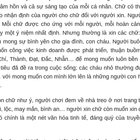
, tâm hồn và cả sự sáng tạo của mỗi cá nhân. Chữ có t
eo nhận định của người cho chữ đối với người xin. Ngư
ề. Mỗi chữ được cho ứng với mỗi người, mỗi hoàn cản
y một ý niệm nhất định. Nhưng thường là xin các chữ:
 mong sự bình yên cho gia đình, con cháu. Người buôn
 công việc kinh doanh được phát triển, thuận buồm
Chí, Thành, Đạt, Đắc, Nhẫn… để mong muốn luôn bền 
tiêu đã đề ra trong cuộc sống; các cháu nhỏ thường đ
… với mong muốn con mình lớn lên là những người con hi
…
n chữ như ý, người chơi đem về nhà treo ở nơi trang t
ài, lộc, may mắn, bình an… người xin chữ còn muốn xin c
ó chính là một nét văn hóa tinh tế, đáng quý của truyề
.