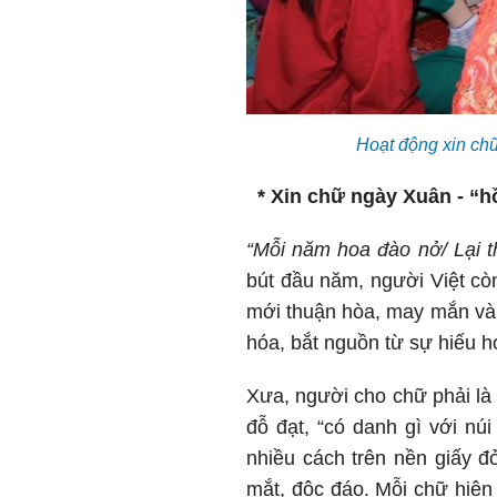
Hoạt động xin chữ
* Xin chữ ngày Xuân - “hồ
“Mỗi năm hoa đào nở/ Lại t
bút đầu năm, người Việt cò
mới thuận hòa, may mắn và 
hóa, bắt nguồn từ sự hiếu h
Xưa, người cho chữ phải là
đỗ đạt, “có danh gì với nú
nhiều cách trên nền giấy đ
mắt, độc đáo. Mỗi chữ hiện