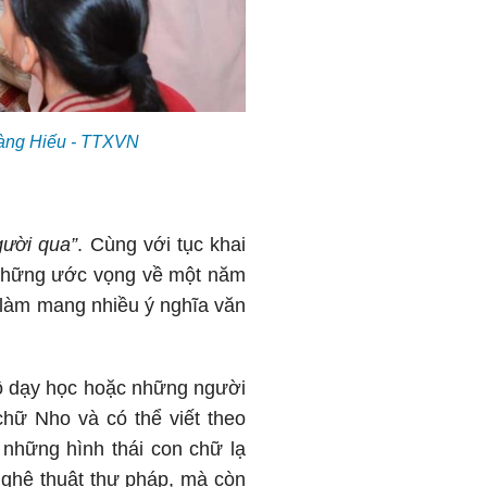
Hoàng Hiếu - TTXVN
gười qua”
. Cùng với tục khai
g những ước vọng về một năm
 làm mang nhiều ý nghĩa văn
đồ dạy học hoặc những người
chữ Nho và có thể viết theo
 những hình thái con chữ lạ
nghệ thuật thư pháp, mà còn