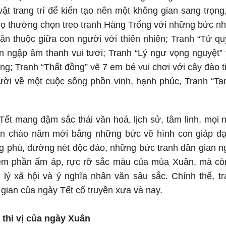
vật trang trí để kiến tạo nên một không gian sang trọng
 họ thường chọn treo tranh Hàng Trống với những bức nh
ân thuộc giữa con người với thiên nhiên; Tranh “Tứ q
n ngập âm thanh vui tươi; Tranh “Lý ngư vọng nguyệt”
g; Tranh “Thất đồng” vẽ 7 em bé vui chơi với cây đào tiê
i về một cuộc sống phồn vinh, hạnh phúc, Tranh “Ta
t mang đậm sắc thái văn hoá, lịch sử, tâm linh, mọi n
đón chào năm mới bằng những bức vẽ hình con giáp đại
ng phú, đường nét độc đáo, những bức tranh dân gian n
thêm phần ấm áp, rực rỡ sắc màu của mùa Xuân, mà còn
ết lý xã hội và ý nghĩa nhân văn sâu sắc. Chính thế, t
 gian của ngày Tết cổ truyền xưa và nay.
 thi vị của ngày Xuân