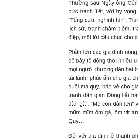
Thường sau Ngày ông Công
bức tranh Tết, với hy vọng
“Tống cựu, nghinh tân”. Tran
lịch sử, tranh châm biếm, t
điệp, một lời cầu chúc cho 
Phần lớn các gia đình nông 
để bày tỏ đồng thời nhiều ư
mọi người thường dán hai bứ
tài lành, phúc ấm cho gia c
đuổi ma quỷ, bảo vệ cho gi
tranh dân gian Đông Hồ ha
đàn gà”, “Mẹ con đàn lợn” v
mũm mĩm ôm gà, ôm vịt tượ
Quý…
Đối với gia đình ở thành ph