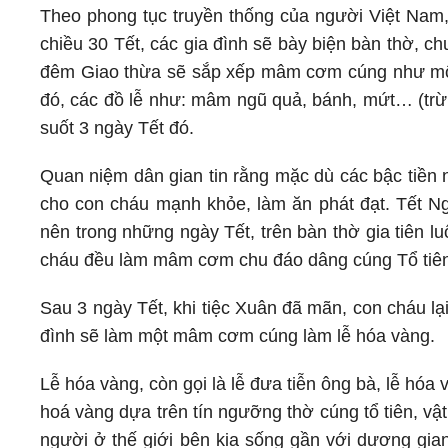
Theo phong tục truyền thống của người Việt Nam,
chiều 30 Tết, các gia đình sẽ bày biện bàn thờ, 
đêm Giao thừa sẽ sắp xếp mâm cơm cúng như một 
đó, các đồ lễ như: mâm ngũ quả, bánh, mứt… (trừ
suốt 3 ngày Tết đó.
Quan niệm dân gian tin rằng mặc dù các bậc tiền 
cho con cháu mạnh khỏe, làm ăn phát đạt. Tết N
nên trong những ngày Tết, trên bàn thờ gia tiên 
cháu đều làm mâm cơm chu đáo dâng cúng Tổ tiê
Sau 3 ngày Tết, khi tiệc Xuân đã mãn, con cháu lạ
đình sẽ làm một mâm cơm cúng làm lễ hóa vàng.
Lễ hóa vàng, còn gọi là lễ đưa tiễn ông bà, lễ hóa
hoá vàng dựa trên tín ngưỡng thờ cúng tổ tiên, v
người ở thế giới bên kia sống gần với dương gian.