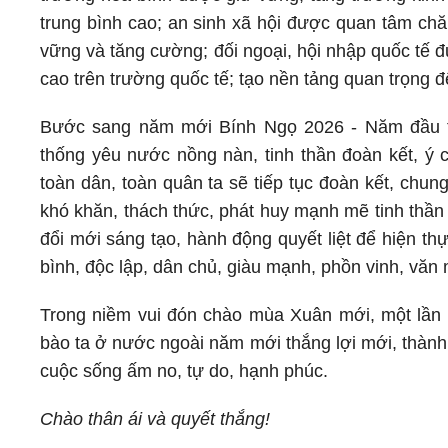
trung bình cao; an sinh xã hội được quan tâm chăm
vững và tăng cường; đối ngoại, hội nhập quốc tế đ
cao trên trường quốc tế; tạo nền tảng quan trọng 
Bước sang năm mới Bính Ngọ 2026 - Năm đầu tiê
thống yêu nước nồng nàn, tinh thần đoàn kết, ý
toàn dân, toàn quân ta sẽ tiếp tục đoàn kết, chun
khó khăn, thách thức, phát huy mạnh mẽ tinh thần 
đổi mới sáng tạo, hành động quyết liệt để hiện t
bình, độc lập, dân chủ, giàu mạnh, phồn vinh, văn
Trong niềm vui đón chào mùa Xuân mới, một lần n
bào ta ở nước ngoài năm mới thắng lợi mới, thành
cuộc sống ấm no, tự do, hạnh phúc.
Chào thân ái và quyết thắng!