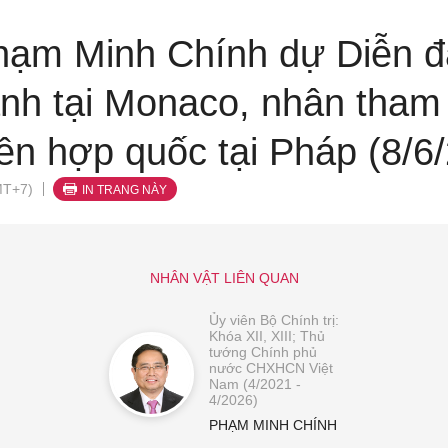
ạm Minh Chính dự Diễn đà
anh tại Monaco, nhân tham
ên hợp quốc tại Pháp (8/6
MT+7)
IN TRANG NÀY
NHÂN VẬT LIÊN QUAN
Ủy viên Bộ Chính trị:
Khóa XII, XIII; Thủ
tướng Chính phủ
nước CHXHCN Việt
Nam (4/2021 -
4/2026)
PHẠM MINH CHÍNH