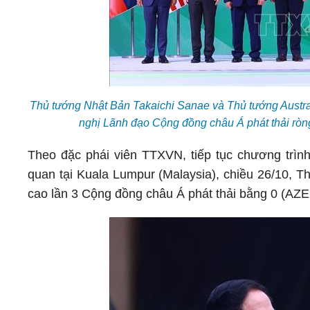
Thủ tướng Nhật Bản Takaichi Sanae và Thủ tướng Austr
nghị Lãnh đạo Cộng đồng châu Á phát thải ròn
Theo đặc phái viên TTXVN, tiếp tục chương trìn
quan tại Kuala Lumpur (Malaysia), chiều 26/10,
cao lần 3 Cộng đồng châu Á phát thải bằng 0 (AZE