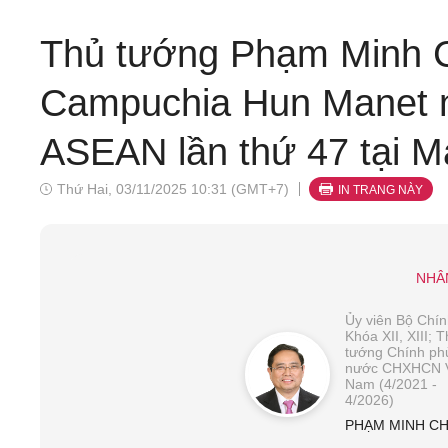
Thủ tướng Phạm Minh C
Campuchia Hun Manet n
ASEAN lần thứ 47 tại M
Thứ Hai, 03/11/2025 10:31 (GMT+7)
IN TRANG NÀY
NHÂ
Ủy viên Bộ Chính
Khóa XII, XIII; 
tướng Chính ph
nước CHXHCN V
Nam (4/2021 -
4/2026)
PHẠM MINH CH