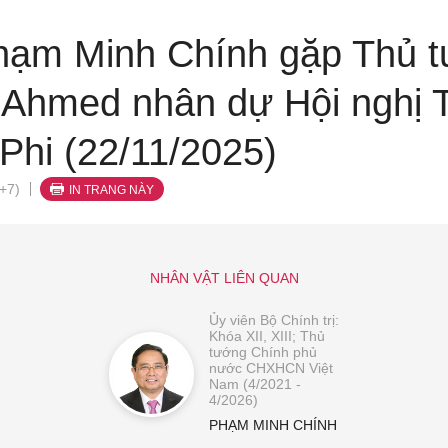
hạm Minh Chính gặp Thủ 
y Ahmed nhân dự Hội nghị
Phi (22/11/2025)
+7)
IN TRANG NÀY
NHÂN VẬT LIÊN QUAN
Ủy viên Bộ Chính trị:
Khóa XII, XIII; Thủ
tướng Chính phủ
nước CHXHCN Việt
Nam (4/2021 -
4/2026)
PHẠM MINH CHÍNH