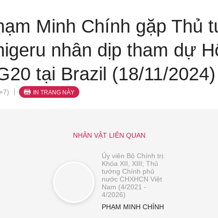
hạm Minh Chính gặp Thủ 
higeru nhân dịp tham dự Hộ
20 tại Brazil (18/11/2024)
+7)
IN TRANG NÀY
NHÂN VẬT LIÊN QUAN
Ủy viên Bộ Chính trị:
Khóa XII, XIII; Thủ
tướng Chính phủ
nước CHXHCN Việt
Nam (4/2021 -
4/2026)
PHẠM MINH CHÍNH