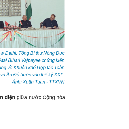
ew Delhi, Tổng Bí thư Nông Đức
tal Bihari Vajpayee chứng kiến
ung về Khuôn khổ Hợp tác Toàn
 và Ấn Độ bước vào thế kỷ XXI".
Ảnh: Xuân Tuân - TTXVN
n diện
giữa nước Cộng hòa