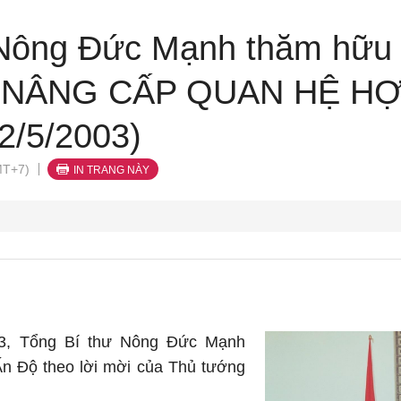
 Nông Đức Mạnh thăm hữu 
 - NÂNG CẤP QUAN HỆ H
 2/5/2003)
MT+7)
IN TRANG NÀY
03, Tổng Bí thư Nông Đức Mạnh
Ấn Độ theo lời mời của Thủ tướng