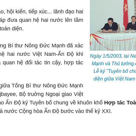
, hội kiến, tiếp xúc... lãnh đạo hai
háp đưa quan hệ hai nước lên tầm
 toàn diện.
ng Bí thư Nông Đức Mạnh đã xác
hệ hai nước Việt Nam-Ấn Độ khi
Ngày 1/5/2003, tại N
 quan hệ đối tác tin cậy, hợp tác
Mạnh và Thủ tướng A
Lễ ký "Tuyên bố ch
diện giữa Việt Nam
 giữa Tổng Bí thư Nông Ðức Mạnh
jbayee, Bộ truởng Ngoại giao Việt
ao Ấn Ðộ ký Tuyên bố chung về khuôn khổ
Hợp tác Toà
và nước Cộng hòa Ấn Ðộ bước vào thế kỷ XXI.