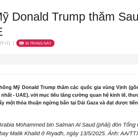
ỹ Donald Trump thăm Saud
E
MT+7)
IN TRANG NÀY
thống Mỹ Donald Trump thăm các quốc gia vùng Vịnh (gồm
hất - UAE), với mục tiêu tăng cường quan hệ kinh tế, thư
ẩy một thỏa thuận ngừng bắn tại Dải Gaza và đạt được tiến 
i Arabia Mohammed bin Salman Al Saud (phải) đón Tổng 
bay Malik Khalid ở Riyadh, ngày 13/5/2025. Ảnh: AA/T