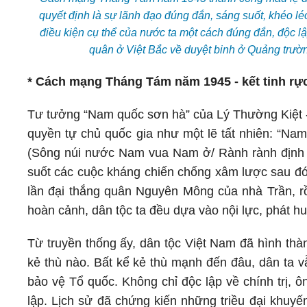
quyết định là sự lãnh đạo đúng đắn, sáng suốt, khéo lé
điều kiện cụ thể của nước ta một cách đúng đắn, độc l
quân ở Việt Bắc về duyệt binh ở Quảng trư
* Cách mạng Tháng Tám năm 1945 - kết tinh rực 
Tư tưởng “Nam quốc sơn hà” của Lý Thường Kiệt - 
quyền tự chủ quốc gia như một lẽ tất nhiên: “Nam
(Sông núi nước Nam vua Nam ở/ Rành rành định phậ
suốt các cuộc kháng chiến chống xâm lược sau đ
lần đại thắng quân Nguyên Mông của nhà Trần, rồ
hoàn cảnh, dân tộc ta đều dựa vào nội lực, phát h
Từ truyền thống ấy, dân tộc Việt Nam đã hình thà
kẻ thù nào. Bất kể kẻ thù mạnh đến đâu, dân ta vẫ
bảo vệ Tổ quốc. Không chỉ độc lập về chính trị, 
lập. Lịch sử đã chứng kiến những triều đại khuyến