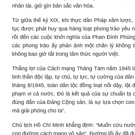
nhân tài, giữ gìn bản sắc văn hóa.
Từ giữa thế kỷ XIX, khi thực dân Pháp xâm lược, 
tục được phát huy qua hàng loạt phong trào yêu
rồi đến các cuộc khởi nghĩa của Phan Đình Phùn
các phong trào ấy phản ánh một chân lý không th
không bao giờ tắt trong tâm thức người Việt.
Thắng lợi của Cách mạng Tháng Tám năm 1945 là 
tinh thần độc lập, tự chủ, tự lực, tự cường của dâ
tháng 8/1945, toàn dân tộc đồng loạt nổi dậy, lật 
phạm vi cả nước. Đó là kết quả của sự chuẩn bị c
đúng đắn của Đảng Cộng sản, là sự lựa chọn con 
mà giải phóng cho ta”.
Chủ tịch Hồ Chí Minh khẳng định: “Muốn cứu nước
con đường cách mạng vô sản”. Đường lối ấy đã đưa