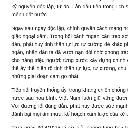
kỷ nguyên độc lập, tự do. Lần đầu tiên trong lịc
mệnh đất nước.
Ngay sau ngày độc lập, chính quyền cách mạng non 
giặc ngoại xâm. Trong bối cảnh “ngàn cân treo s
dân, phát huy tinh thần tự lực tự cường để khác p
ngắn, nhân dân ta đã vượt nạn đói nhờ phong trà
cho hàng triệu người; từng bước xây dựng chín
thể ấy thể hiện rõ tinh thần tự lực, tự cường, c
những giai đoạn cam go nhất.
Tiếp nối truyền thống ấy, trong kháng chiến chốn
nước sau hòa bình, Việt Nam luôn giữ vững đường 
Với đường lối đúng đắn, phát huy được sức mạnh 
đánh bại mọi âm mưu, kế hoạch xâm lược của kẻ t
Trưa ngày 30/4/1975 lá cờ giải phóng tung bay 