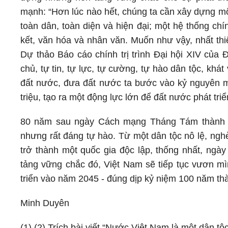
mạnh: “Hơn lúc nào hết, chúng ta cần xây dựng mộ
toàn dân, toàn diện và hiện đại; một hệ thống chính
kết, văn hóa và nhân văn. Muốn như vậy, nhất thi
Dự thảo Báo cáo chính trị trình Đại hội XIV của
chủ, tự tin, tự lực, tự cường, tự hào dân tộc, kh
đất nước, đưa đất nước ta bước vào kỷ nguyên mớ
triệu, tạo ra một động lực lớn để đất nước phát triể
80 năm sau ngày Cách mạng Tháng Tám thành c
nhưng rất đáng tự hào. Từ một dân tộc nô lệ, ngh
trở thành một quốc gia độc lập, thống nhất, ngày
tảng vững chắc đó, Việt Nam sẽ tiếp tục vươn mì
triển vào năm 2045 - đúng dịp kỷ niệm 100 năm thà
Minh Duyên
(1) (2) Trích bài viết “Nước Việt Nam là một dân t