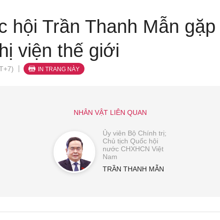
c hội Trần Thanh Mẫn gặp
ị viện thế giới
T+7)
IN TRANG NÀY
NHÂN VẬT LIÊN QUAN
Ủy viên Bộ Chính trị;
Chủ tịch Quốc hội
nước CHXHCN Việt
Nam
TRẦN THANH MẪN