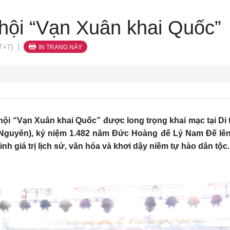
hội “Vạn Xuân khai Quốc”
T+7)
IN TRANG NÀY
hội “Vạn Xuân khai Quốc” được long trọng khai mạc tại Di
Nguyên), kỷ niệm 1.482 năm Đức Hoàng đế Lý Nam Đế lên
nh giá trị lịch sử, văn hóa và khơi dậy niềm tự hào dân tộc.