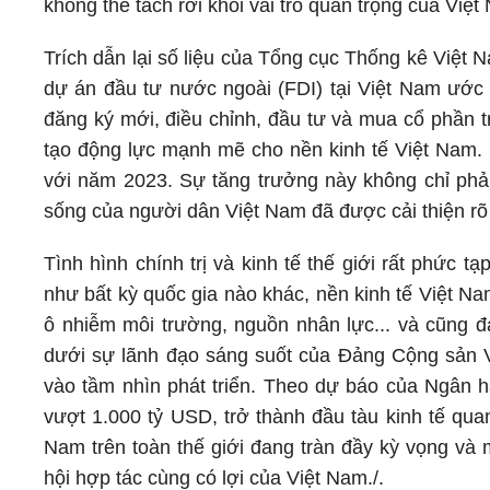
không thể tách rời khỏi vai trò quan trọng của Việ
Trích dẫn lại số liệu của Tổng cục Thống kê Việt
dự án đầu tư nước ngoài (FDI) tại Việt Nam ước
đăng ký mới, điều chỉnh, đầu tư và mua cổ phần 
tạo động lực mạnh mẽ cho nền kinh tế Việt Nam
với năm 2023. Sự tăng trưởng này không chỉ phả
sống của người dân Việt Nam đã được cải thiện rõ 
Tình hình chính trị và kinh tế thế giới rất phức t
như bất kỳ quốc gia nào khác, nền kinh tế Việt N
ô nhiễm môi trường, nguồn nhân lực... và cũng đa
dưới sự lãnh đạo sáng suốt của Đảng Cộng sản V
vào tầm nhìn phát triển. Theo dự báo của Ngân 
vượt 1.000 tỷ USD, trở thành đầu tàu kinh tế qua
Nam trên toàn thế giới đang tràn đầy kỳ vọng và 
hội hợp tác cùng có lợi của Việt Nam./.