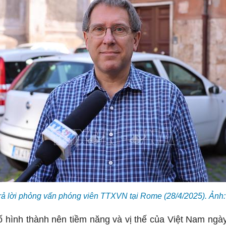
trả lời phỏng vấn phóng viên TTXVN tại Rome (28/4/2025). Ảnh:
ố hình thành nên tiềm năng và vị thế của Việt Nam ngày