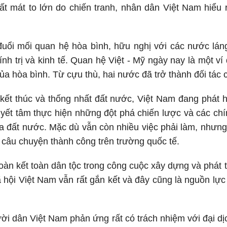
t mát to lớn do chiến tranh, nhân dân Việt Nam hiểu r
đuổi mối quan hệ hòa bình, hữu nghị với các nước lán
ính trị và kinh tế. Quan hệ Việt - Mỹ ngày nay là một ví
ủa hòa bình. Từ cựu thù, hai nước đã trở thành đối tác 
 kết thúc và thống nhất đất nước, Việt Nam đang phát 
uyết tâm thực hiện những đột phá chiến lược và các chí
ủa đất nước. Mặc dù vẫn còn nhiều việc phải làm, nhưn
 câu chuyện thành công trên trường quốc tế.
đoàn kết toàn dân tộc trong công cuộc xây dựng và phát 
hội Việt Nam vẫn rất gắn kết và đây cũng là nguồn lực
ời dân Việt Nam phản ứng rất có trách nhiệm với đại d