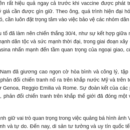
n rất hiệu quả ngay cả trước khi vaccine được phát 
 giá cần được gìn giữ. Theo ông, quá trình hiện đại h
đó, cần luôn đặt trọng tâm vào việc bảo vệ các nhóm dân
 tố đã làm nên chiến thắng 30/4, như sự kết hợp giữa 
 mạnh dân tộc và sức mạnh thời đại, trong giai đoạn xây
asina nhấn mạnh đến tầm quan trọng của ngoại giao, c
 Nam đã giương cao ngọn cờ hòa bình và công lý, tập 
 phản đối chiến tranh nổ ra trên khắp nước Mỹ và trên to
ư Genoa, Reggio Emilia và Rome. Sự đoàn kết của các 
phản đối chiến tranh trên khắp thế giới đã đóng một v
inh giữ vai trò quan trọng trong việc quảng bá hình ảnh 
h và tự do. Đến nay, di sản tư tưởng và uy tín quốc t