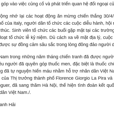
g góp vào việc củng cố và phát triển quan hệ đối ngoại c
ng nhớ lại các hoạt động ăn mừng chiến thắng 30/4/1
hố của Italy, người dân tổ chức các cuộc diễu hành, hội
thúc. Sinh viên tổ chức các buổi gặp mặt tại các trường
oạt tổ chức lễ kỷ niệm. Dù cách xa về mặt địa lý, cuộc
được sự đồng cảm sâu sắc trong lòng đông đảo người dâ
t Nam trong những năm tháng chiến tranh đã được người 
u người đã quyên góp thuốc men, đặc biệt là thuốc chố
g đã tự nguyện hiến máu nhằm hỗ trợ nhân dân Việt Na
àn của Thị trưởng thành phố Florence Giorgio La Pira v
inguer, đã sang thăm Hà Nội, thể hiện tình đoàn kết q
dân Việt Nam./.
anh Hải