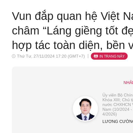
Vun đắp quan hệ Việt 
châm “Láng giềng tốt đẹ
hợp tác toàn diện, bền 
Thứ Tư, 27/11/2024 17:20 (GMT+7)
IN TRANG NÀY
NHÂ
Ủy viên Bộ Chính
Khóa XIII; Chủ t
nước CHXHCN V
Nam (10/2024 -
4/2026)
LƯƠNG CƯỜN