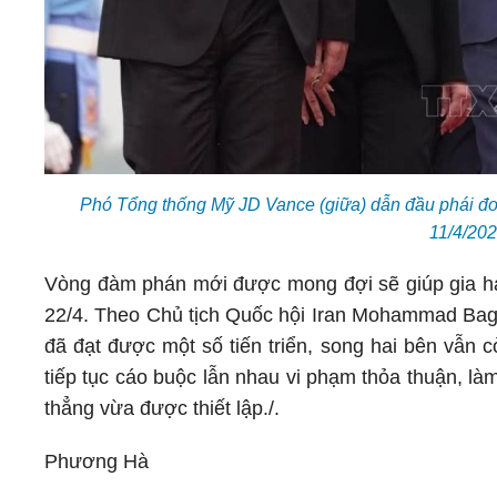
Phó Tổng thống Mỹ JD Vance (giữa) dẫn đầu phái đo
11/4/20
Vòng đàm phán mới được mong đợi sẽ giúp gia hạ
22/4. Theo Chủ tịch Quốc hội Iran Mohammad Bag
đã đạt được một số tiến triển, song hai bên vẫn 
tiếp tục cáo buộc lẫn nhau vi phạm thỏa thuận, l
thẳng vừa được thiết lập./.
Phương Hà