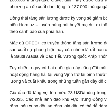
206.000 thùng/ngày. Quyết định này được đưa ra
phương án đề xuất dao động từ 137.000 thùng/ngà
Động thái tăng sản lượng được kỳ vọng sẽ giảm bớt
biển Hormuz – tuyến hàng hải huyết mạch lưu thô
theo cảnh báo của phía Iran.
Mặc dù OPEC+ có truyền thống tăng sản lượng để 
sản xuất dự phòng hiện nay của nhóm là rất hạn c
là Saudi Arabia và Các Tiểu vương quốc Arập Thố
Tuy nhiên, ngay cả hai quốc gia này cũng đối mặt
hoạt động hàng hải tại vùng Vịnh trở lại bình thư
lượng và xuất khẩu trong những tuần gần đây để ch
Giá dầu đã tăng vọt lên mức 73 USD/thùng trong 
7/2025. Các nhà lãnh đạo khu vực Trung Đông v
rằng, nếu xung đột lan rộng, giá dầu có thể dễ d