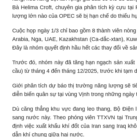
Bà Helima Croft, chuyên gia phân tích kỳ cựu tại
lượng lớn nào của OPEC sẽ bị hạn chế do thiếu hụt
Cuộc họp ngày 1/3 chỉ bao gồm 8 thành viên nòng
Arabia, Nga, UAE, Kazakhstan (Ca-dắc-xtan), Kuwait
Đây là nhóm quyết định hầu hết các thay đổi về s
Trước đó, nhóm này đã tăng hạn ngạch sản xuất 
cầu) từ tháng 4 đến tháng 12/2025, trước khi tạm 
Giới phân tích dự báo thị trường năng lượng sẽ tiế
diễn biến quân sự tại vùng Vịnh trong những ngày t
Dù căng thẳng khu vực đang leo thang, Bộ Điện lự
sang nước này. Theo phóng viên TTXVN tại Trun
định việc xuất khẩu khí đốt của Iran sang Iraq k
dẫn khí chung giữa hai nước.