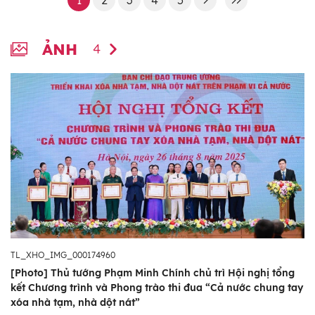
1
2
3
4
5
Phát biểu tại Hội nghị trực tuyến toàn
qu
ốc tổng kết Chương trình và phong trào
ẢNH
4
thi đua “Cả nước chung tay xóa nhà tạm,
nhà dột nát trong năm 2025"
ngày
26/8/2025
, Thủ tướng Phạm Minh Chính
khẳng định, việc hoàn thành xóa nhà tạm,
nhà dột nát trên phạm vi cả nước là “công
trình quốc gia đặc biệt’, của “ý Đảng, lòng
Dân”, của “tình dân tộc, nghĩa đồng bào”, có
ý nghĩa chính trị, xã hội nhân văn sâu sắc,
Thủ tướng cho rằng, đây cũng chính là một
m
kỳ tích Việt Nam trong công cuộc giả
nghèo bền vững, củng cố nền tảng cho
TL_XHO_IMG_000174960
[Photo] Thủ tướng Phạm Minh Chính chủ trì Hội nghị tổng
quan điểm phát triển vì sự công bằng,
kết Chương trình và Phong trào thi đua “Cả nước chung tay
tiến bộ xã hội và bền vững của đất nước
xóa nhà tạm, nhà dột nát”