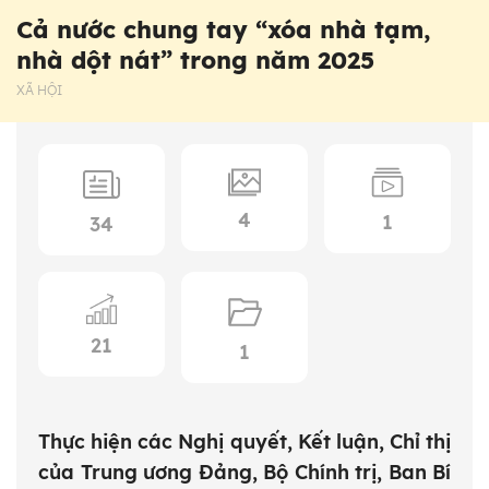
Cả nước chung tay “xóa nhà tạm,
nhà dột nát” trong năm 2025
XÃ HỘI
4
1
34
21
1
Thực hiện các Nghị quyết, Kết luận, Chỉ thị
của Trung ương Đảng, Bộ Chính trị, Ban Bí