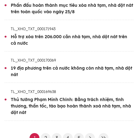
hoàn thành sớm 5 năm 4 tháng so với
Phấn đấu hoàn thành mục tiêu xóa nhà tạm, nhà dột nát
trên toàn quốc vào ngày 25/8
mục tiêu của Nghị quyết số 42 của Trung
ương và trước 4 tháng so với mục tiêu khi
TL_XHO_TXT_000171943
phát động phong trào thi đua.
Hỗ trợ xóa trên 206.000 căn nhà tạm, nhà dột nát trên
cả nước
Theo tổng hợp báo cáo từ 34 địa phương
và các cơ quan liên quan, đến hết ngày
TL_XHO_TXT_000170069
17/8/2025, toàn bộ 34/34 địa phương
19 địa phương trên cả nước không còn nhà tạm, nhà dột
trên cả nước đã cơ bản hoàn thành mục
nát
tiêu xóa bỏ nhà tạm, nhà dột nát. Cả
nước đã huy động được 454.318 lượt
TL_XHO_TXT_000169638
người tham gia đóng góp với tổng cộng
Thủ tướng Phạm Minh Chính: Bằng trách nhiệm, tình
hơn 2,7 triệu ngày công lao động; huy
thương, thần tốc, táo bạo hoàn thành xoá nhà tạm, nhà
dột nát
động 24.761,596 tỷ đồng; hỗ trợ tổng
cộng 334.234 căn nhà cho các đối tượng
chính sách và hộ dân khó khăn về nhà ở.