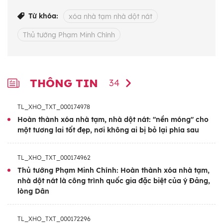
tiêu trong năm 2025 hoàn thành 3 nhiệm
Từ khóa:
xóa nhà tạm nhà dột nát
vụ: Hỗ trợ nhà ở cho người có công; hỗ
Thủ tướng Phạm Minh Chính
trợ nhà ở cho người dân theo các chương
trình mục tiêu quốc gia; xóa nhà tạm, nhà
dột nát cho hộ nghèo, hộ cận nghèo
ngoài 2 nhóm hỗ trợ trên.
THÔNG TIN
34
Với lời kêu gọi của Thủ tướng “ai có gì
TL_XHO_TXT_000174978
giúp nấy, ai có công giúp công, có của
Hoàn thành xóa nhà tạm, nhà dột nát: "nền móng" cho
một tương lai tốt đẹp, nơi không ai bị bỏ lại phía sau
giúp của, ai có nhiều giúp nhiều, có ít giúp
ít”, Chương trình và phong trào thi đua
TL_XHO_TXT_000174962
“Cả nước chung tay xóa nhà tạm, nhà dột
Thủ tướng Phạm Minh Chính: Hoàn thành xóa nhà tạm,
nát trong năm 2025" được toàn Đảng, cả
nhà dột nát là công trình quốc gia đặc biệt của ý Đảng,
hệ thống chính trị, toàn quân, toàn dân,
lòng Dân
các doanh nghiệp, tổ chức tích cực hưởng
ứng tham gia. Kết quả là Chương trình đã
TL_XHO_TXT_000172296