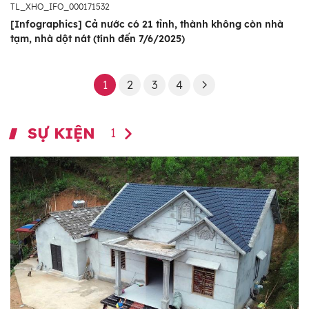
TL_XHO_IFO_000171532
[Infographics] Cả nước có 21 tỉnh, thành không còn nhà
tạm, nhà dột nát (tính đến 7/6/2025)
1
2
3
4
SỰ KIỆN
1