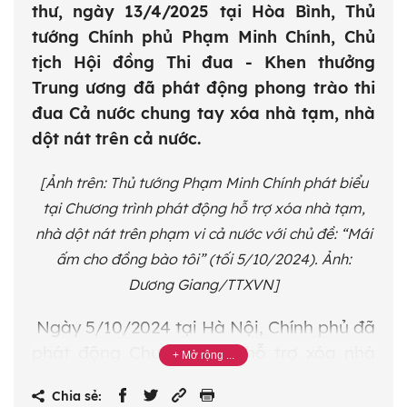
thư, ngày 13/4/2025 tại Hòa Bình, Thủ
tướng Chính phủ Phạm Minh Chính, Chủ
tịch Hội đồng Thi đua - Khen thưởng
Trung ương đã phát động phong trào thi
đua Cả nước chung tay xóa nhà tạm, nhà
dột nát trên cả nước.
[Ảnh trên: Thủ tướng Phạm Minh Chính phát biểu
tại Chương trình phát động hỗ trợ xóa nhà tạm,
nhà dột nát trên phạm vi cả nước với chủ đề: “Mái
ấm cho đồng bào tôi” (tối 5/10/2024). Ảnh:
Dương Giang/TTXVN]
Ngày 5/10/2024 tại Hà Nội, Chính phủ đã
phát động Chương trình hỗ trợ xóa nhà
tạm, nhà dột nát trên phạm vi cả nước để
Chia sẻ:
huy động nguồn lực hỗ trợ thực hiện mục