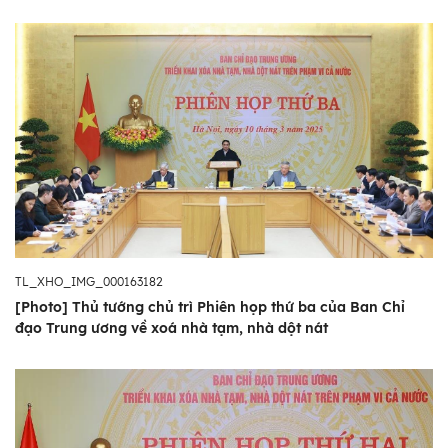
ta trong thời kỳ mới.
TL_XHO_IMG_000163182
[Photo] Thủ tướng chủ trì Phiên họp thứ ba của Ban Chỉ
đạo Trung ương về xoá nhà tạm, nhà dột nát