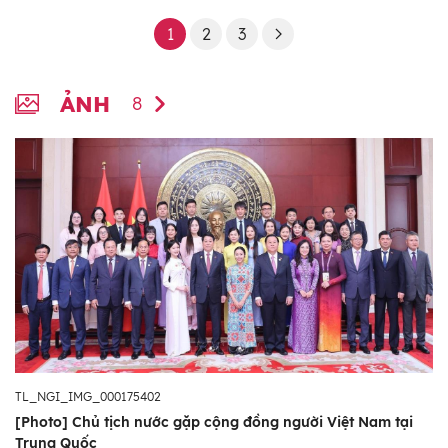
cùng có lợi trên các lĩnh vực giữa hai nước,
1
2
3
cũng như đóng góp cho sự phát triển chung
của khu vực và trên thế giới.
ẢNH
8
TL_NGI_IMG_000175402
[Photo] Chủ tịch nước gặp cộng đồng người Việt Nam tại
Trung Quốc