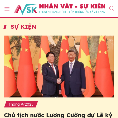
SỰ KIỆN
Tháng 9/2025
Chủ tịch nước Lương Cường dự Lễ kỷ