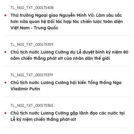
tại Trung Quốc nhằm thể hiện tiếng nói trách
TL_NGI_TXT_000175408
Thứ trưởng Ngoại giao Nguyễn Minh Vũ: Làm sâu sắc
nhiệm và sự ủng hộ của Việt Nam đối với nỗ
hơn nữa quan hệ Đối tác hợp tác chiến lược toàn diện
lực của nhân dân thế giới vì hòa bình, an ninh
Việt Nam - Trung Quốc
và phát triển.
TL_NGI_TXT_000175359
Ngoài ra, chuyến công tác tại Trung Quốc
Chủ tịch nước Lương Cường dự Lễ duyệt binh kỷ niệm 80
lần này của Chủ tịch nước Lương Cường
năm chiến thắng phát xít của nhân dân thế giới
cũng là lần đầu tiên ông đến Trung Quốc
trên cương vị Chủ tịch nước, diễn ra trong
TL_NGI_TXT_000175379
bối cảnh năm 2025 là năm giao lưu nhân
Chủ tịch nước Lương Cường hội kiến Tổng thống Nga
văn, kỷ niệm 75 năm quan hệ ngoại giao Việt
Vladimir Putin
Nam và Trung Quốc (18/1/1950 - 18/1/2025).
Chuyến công tác là dịp để lãnh đạo hai nước
TL_NGI_TXT_000175365
Chủ tịch nước Lương Cường gặp lãnh đạo các nước tại
tiếp tục củng cố và hiện thực hóa nhận thức
Lễ kỷ niệm chiến thắng phát-xít
chung cấp cao về tăng cường hơn nữa tin
cậy chính trị, thúc đẩy hợp tác thực chất