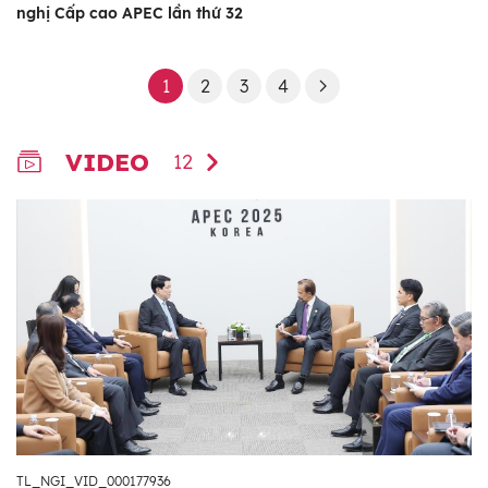
nghị Cấp cao APEC lần thứ 32
1
2
3
4
VIDEO
12
TL_NGI_VID_000177936