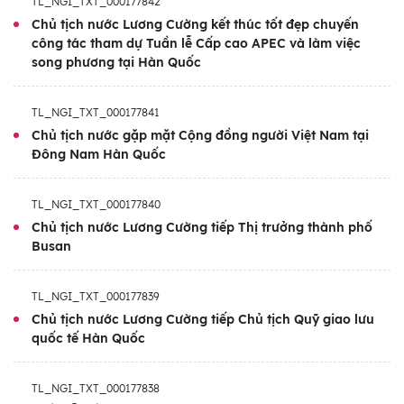
TL_NGI_TXT_000177842
vực, chuẩn bị cho việc đăng cai APEC 2027.
Chủ tịch nước Lương Cường kết thúc tốt đẹp chuyến
công tác tham dự Tuần lễ Cấp cao APEC và làm việc
Ngoài ra, việc Chủ tịch nước Lương Cường
song phương tại Hàn Quốc
có các hoạt động song phương tại Hàn Quốc
cũng góp phần củng cố và làm sâu sắc hơn
TL_NGI_TXT_000177841
nữa quan hệ Đối tác chiến lược toàn diện
Chủ tịch nước gặp mặt Cộng đồng người Việt Nam tại
Đông Nam Hàn Quốc
Việt Nam-Hàn Quốc. Chuyến công tác diễn
ra trong bối cảnh quan hệ Việt Nam-Hàn
TL_NGI_TXT_000177840
Quốc đang phát triển mạnh mẽ, thực chất và
Chủ tịch nước Lương Cường tiếp Thị trưởng thành phố
toàn diện trên nhiều lĩnh vực, đặc biệt là từ
Busan
sau khi hai nước chính thức nâng cấp quan
hệ lên Đối tác chiến lược toàn diện vào tháng
TL_NGI_TXT_000177839
12/2022. Sau gần 3 năm triển khai, đến nay
Chủ tịch nước Lương Cường tiếp Chủ tịch Quỹ giao lưu
tin cậy chính trị giữa hai nước ngày càng
quốc tế Hàn Quốc
được củng cố và tăng cường.
TL_NGI_TXT_000177838