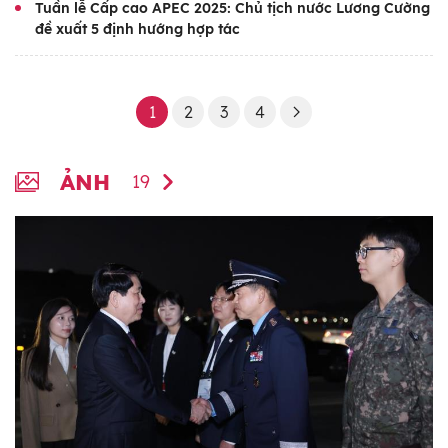
Tuần lễ Cấp cao APEC 2025: Chủ tịch nước Lương Cường
đề xuất 5 định hướng hợp tác
1
2
3
4
ẢNH
19