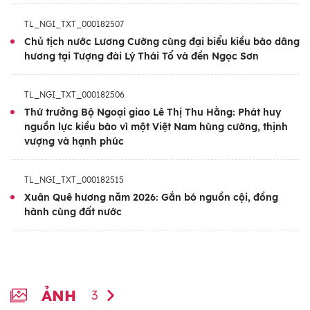
đạo Đảng, Nhà nước, cập nhật thông tin về
TL_NGI_TXT_000182507
tình hình đất nước, định hướng phát triển
Chủ tịch nước Lương Cường cùng đại biểu kiều bào dâng
trong giai đoạn mới. Đồng thời, đây cũng là
hương tại Tượng đài Lý Thái Tổ và đền Ngọc Sơn
dịp đồng bào ta ở nước ngoài chia sẻ tâm
tư, nguyện vọng, sáng kiến và đề xuất đóng
TL_NGI_TXT_000182506
Thứ trưởng Bộ Ngoại giao Lê Thị Thu Hằng: Phát huy
góp trong các lĩnh vực như khoa học - công
nguồn lực kiều bào vì một Việt Nam hùng cường, thịnh
nghệ, đổi mới sáng tạo, đầu tư, kinh doanh,
vượng và hạnh phúc
giáo dục - đào tạo và quảng bá hình ảnh
Việt Nam ra thế giới. Ngoài ra, đây cũng là
TL_NGI_TXT_000182515
không gian kết nối hiệu quả giữa cộng đồng
Xuân Quê hương năm 2026: Gắn bó nguồn cội, đồng
người Việt Nam ở nước ngoài với các bộ,
hành cùng đất nước
ngành, địa phương, qua đó thúc đẩy hợp tác
thực chất, chuyển giao tri thức và mở rộng
mạng lưới liên kết quốc tế.
ẢNH
3