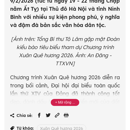
9/2/2026 (tức từ ngày 19 - 22 tháng Chạp
năm Ất Tỵ) tại Thủ đô Hà Nội và tỉnh Ninh
Bình với nhiều sự kiện phong phú, ý nghĩa
và đậm đà bản sắc văn hóa dân tộc.
[Ảnh trên: Tổng Bí thư Tô Lâm gặp mặt Đoàn
kiều bào tiêu biểu tham dự Chương trình
Xuân Quê hương 2026. Ảnh: An Đăng -
TTXVN]
Chương trình Xuân Quê hương 2026 diễn ra
trong bối cảnh, Đại hội đại biểu toàn quốc
lần thứ XIV của Đảng đã thành công tốt
đẹp, đánh dấu bước phát triển mới của đất
nước sau 40 năm đổi mới, với cơ đồ, tiềm
Chia sẻ:
lực, vị thế và uy tín quốc tế không ngừng
được nâng cao, với tầm nhìn và định hướng
Từ khóa:
Xuân Quê hương 2026