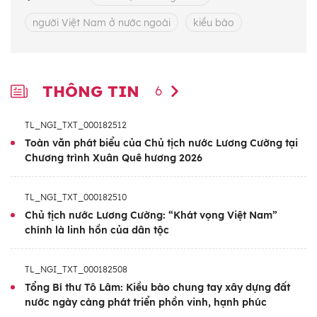
chiến lược để Việt Nam vững bước tiến vào
người Việt Nam ở nước ngoài
kiều bào
giai đoạn phát triển mới, hướng tới các mục
tiêu đến năm 2030 và tầm nhìn đến năm
2045.
THÔNG TIN
6
Trong đó, cộng đồng người Việt Nam ở nước
ngoài tiếp tục được Đảng và Nhà nước xác
TL_NGI_TXT_000182512
định là bộ phận không tách rời, là nguồn lực
Toàn văn phát biểu của Chủ tịch nước Lương Cường tại
Chương trình Xuân Quê hương 2026
quan trọng của dân tộc; cùng với đồng bào
trong nước tạo thành khối đại đoàn kết toàn
TL_NGI_TXT_000182510
dân tộc vững chắc, chung sức thực hiện các
Chủ tịch nước Lương Cường: “Khát vọng Việt Nam”
nhiệm vụ lớn của đất nước trong giai đoạn
chính là linh hồn của dân tộc
phát triển mới.
TL_NGI_TXT_000182508
Trong không khí ý nghĩa đó, Xuân Quê
Tổng Bí thư Tô Lâm: Kiều bào chung tay xây dựng đất
hương 2026 vừa là dịp bà con kiều bào trực
nước ngày càng phát triển phồn vinh, hạnh phúc
tiếp gặp gỡ, trao đổi với các đồng chí Lãnh