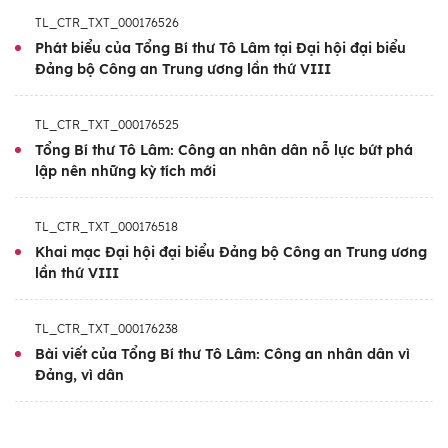
Trung ương Mặt trận Tổ quốc Việt Nam Đỗ
TL_CTR_TXT_000176526
Văn Chiến; Phó Thủ tướng Thường trực Chính
Phát biểu của Tổng Bí thư Tô Lâm tại Đại hội đại biểu
phủ Nguyễn Hòa Bình; Bí thư Trung ương
Đảng bộ Công an Trung ương lần thứ VIII
Đảng, Trưởng ban Nội chính Trung ương
Phan Đình Trạc; Bí thư Trung ương Đảng,
TL_CTR_TXT_000176525
Trưởng ban Tổ chức Trung ương Lê Minh
Tổng Bí thư Tô Lâm: Công an nhân dân nỗ lực bứt phá
lập nên những kỳ tích mới
Hưng; Bí thư Trung ương Đảng, Chủ nhiệm
Ủy ban Kiểm tra Trung ương Nguyễn Duy
TL_CTR_TXT_000176518
Ngọc; Bộ trưởng Bộ Quốc Phòng, Đại tướng
Khai mạc Đại hội đại biểu Đảng bộ Công an Trung ương
Phan Văn Giang; Giám đốc Học viện Chính trị
lần thứ VIII
Quốc gia Hồ Chí Minh, Chủ tịch Hội đồng Lý
luận Trung ương Nguyễn Xuân Thắng;
TL_CTR_TXT_000176238
Thường trực Tiểu ban Văn kiện Đại hội XIV
Bài viết của Tổng Bí thư Tô Lâm: Công an nhân dân vì
của Đảng Nguyễn Văn Nên; Bí thư Thành ủy
Đảng, vì dân
Hà Nội Bùi Thị Minh Hoài; các đồng chí Bí thư
Trung ương Đảng: Trần Lưu Quang, Bí thư