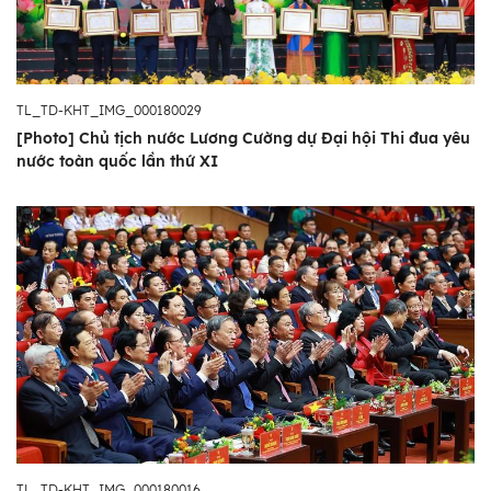
TL_TD-KHT_IMG_000180029
[Photo] Chủ tịch nước Lương Cường dự Đại hội Thi đua yêu
nước toàn quốc lần thứ XI
TL_TD-KHT_IMG_000180016