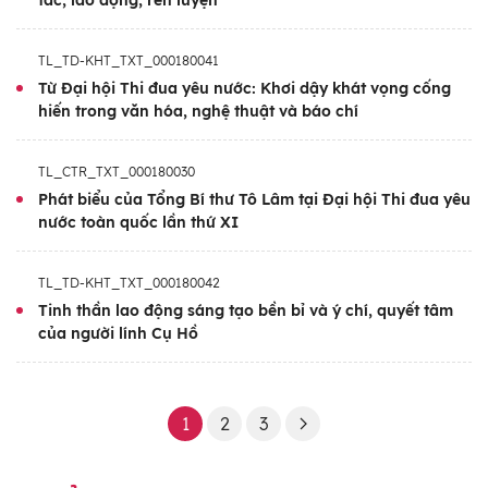
tác, lao động, rèn luyện
hùng, chiến sĩ thi đua, điển hình tiên tiến -
những người đại diện cho trí tuệ, bản lĩnh,
TL_TD-KHT_TXT_000180041
tinh thần cống hiến và sức sáng tạo của con
Từ Đại hội Thi đua yêu nước: Khơi dậy khát vọng cống
hiến trong văn hóa, nghệ thuật và báo chí
người Việt Nam.
TL_CTR_TXT_000180030
Phát biểu của Tổng Bí thư Tô Lâm tại Đại hội Thi đua yêu
nước toàn quốc lần thứ XI
TL_TD-KHT_TXT_000180042
Tinh thần lao động sáng tạo bền bỉ và ý chí, quyết tâm
của người lính Cụ Hồ
1
2
3