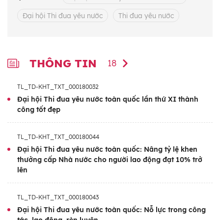
ở nước ngoài, người nước ngoài có công lao,
Đại hội Thi đua yêu nước
Thi đua yêu nước
đóng góp với Việt Nam…
Đại hội được nghe phát biểu chỉ đạo quan
trọng của Tổng Bí thư Tô Lâm. Thủ tướng
THÔNG TIN
18
Chính phủ Phạm Minh Chính phát động
phong trào thi đua yêu nước giai đoạn 2026-
TL_TD-KHT_TXT_000180032
2030.
Đại hội Thi đua yêu nước toàn quốc lần thứ XI thành
công tốt đẹp
Đại hội Thi đua yêu nước toàn quốc lần thứ
XI là sự kiện chính trị-xã hội có ý nghĩa đặc
TL_TD-KHT_TXT_000180044
biệt quan trọng của đất nước nhằm tổng kết
Đại hội Thi đua yêu nước toàn quốc: Nâng tỷ lệ khen
thưởng cấp Nhà nước cho người lao động đạt 10% trở
phong trào thi đua yêu nước và công tác
lên
khen thưởng giai đoạn 2021-2025 và đề ra,
phát động phong trào thi đua yêu nước giai
TL_TD-KHT_TXT_000180043
đoạn 2026-2030. Đồng thời tôn vinh, biểu
Đại hội Thi đua yêu nước toàn quốc: Nỗ lực trong công
dương các tập thể, cá nhân tiêu biểu; anh