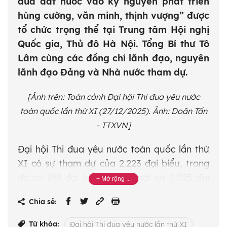
đưa đất nước vào kỷ nguyên phát triển
hùng cường, văn minh, thịnh vượng” được
tổ chức trọng thể tại Trung tâm Hội nghị
Quốc gia, Thủ đô Hà Nội. Tổng Bí thư Tô
Lâm cùng các đồng chí lãnh đạo, nguyên
lãnh đạo Đảng và Nhà nước tham dự.
[Ảnh trên: Toàn cảnh Đại hội Thi đua yêu nước
toàn quốc lần thứ XI (27/12/2025). Ảnh: Doãn Tấn
- TTXVN]
Đại hội Thi đua yêu nước toàn quốc lần thứ
XI có sự tham dự của 2.223 đại biểu, trong
đó có 198 đại biểu khách mời và 2.025 đại
biểu chính thức là cá nhân anh hùng, đại diện
Chia sẻ:
các tập thể anh hùng, chiến sĩ thi đua toàn
quốc, các điển hình tiên tiến; người Việt Nam
Từ khóa:
Đại hội Thi đua yêu nước lần thứ XI