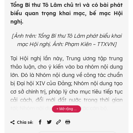
Tổng Bí thư Tô Lâm chủ trì và có bài phát
biểu quan trọng khai mạc, bế mạc Hội
nghị.
[Ảnh trên: Tổng Bí thư Tô Lâm phát biểu khai
mạc Hội nghị. Ảnh: Phạm Kiên – TTXVN]
Tại Hội nghị lần này, Trung ương tập trung
thảo luận, cho ý kiến vào ba nhóm nội dung
lớn. Đó là Nhóm nội dung về công tác chuẩn
bị Đại hội XIV của Đảng; Nhóm nội dung tạo
cơ sở chính trị, pháp lý cho mục tiêu tiếp tục
cải cách, đổi mới đất nước trong thời gian
tới; Nhóm nội dung về công tác cán bộ.
- Ban Chấp hành Trung ương Đảng thống
Chia sẻ:
nhất cơ bản nội dung các văn kiện sau
: