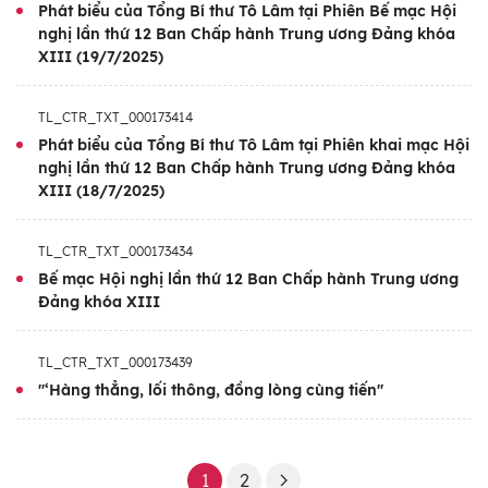
-
Đồng ý chủ trương hợp nhất 3 Báo cáo
Phát biểu của Tổng Bí thư Tô Lâm tại Phiên Bế mạc Hội
gồm
: Báo cáo chính trị, Báo cáo kinh tế - xã
nghị lần thứ 12 Ban Chấp hành Trung ương Đảng khóa
XIII (19/7/2025)
hội, Báo cáo tổng kết công tác xây dựng
Đảng và thi hành Điều lệ Đảng (nội dung
TL_CTR_TXT_000173414
công tác xây dựng Đảng); thông qua nội
Phát biểu của Tổng Bí thư Tô Lâm tại Phiên khai mạc Hội
dung cơ bản dự thảo các văn kiện trình Đại
nghị lần thứ 12 Ban Chấp hành Trung ương Đảng khóa
hội đại biểu toàn quốc lần thứ XIV của Đảng.
XIII (18/7/2025)
-
Cơ bản thống nhất một số nội dung đề
TL_CTR_TXT_000173434
xuất của Đảng ủy Chính phủ về một số vấn
Bế mạc Hội nghị lần thứ 12 Ban Chấp hành Trung ương
đề mới đặt ra từ thực tiễn thực hiện các nghị
Đảng khóa XIII
quyết, kết luận của Trung ương.
TL_CTR_TXT_000173439
-
Về công tác cán bộ, Ban Chấp hành Trung
''‘Hàng thẳng, lối thông, đồng lòng cùng tiến''
ương quyết định thi hành kỷ luật bằng hình
thức cách tất cả các chức vụ trong Đảng đối
với các đồng chí: Nguyễn Xuân Phúc, Võ Văn
1
2