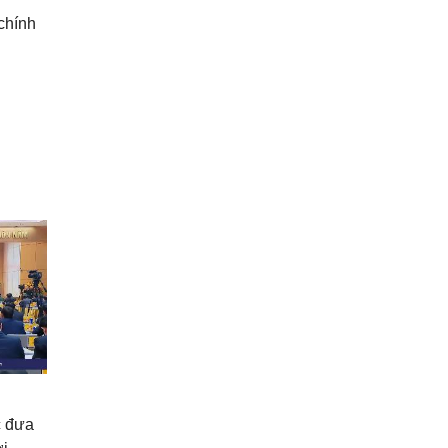
chính
c đưa