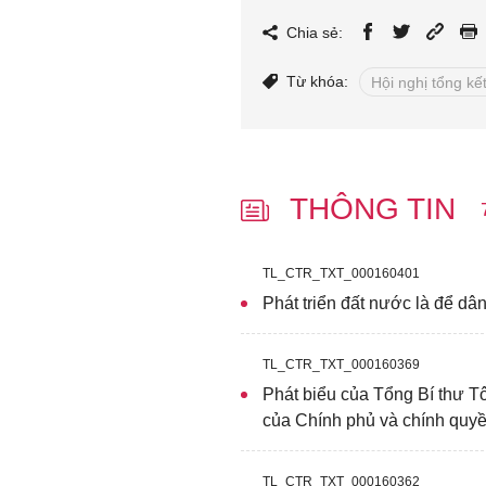
Chia sẻ:
Từ khóa:
Hội nghị tổng k
THÔNG TIN
TL_CTR_TXT_000160401
Phát triển đất nước là để dâ
TL_CTR_TXT_000160369
Phát biểu của Tổng Bí thư Tô
của Chính phủ và chính quy
TL_CTR_TXT_000160362