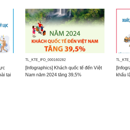
TL_KTE_IFO_000160282
TL_KTE
hực
[Infographics] Khách quốc tế đến Việt
[Infog
ài tại
Nam năm 2024 tăng 39,5%
khẩu l