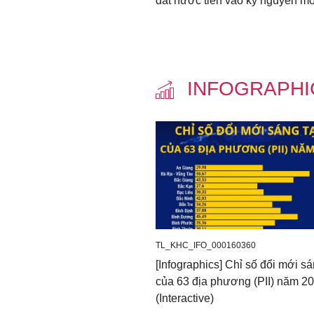
đất nước tiến vào kỷ nguyên m
INFOGRAPH
TL_KHC_IFO_000160360
[Infographics] Chỉ số đổi mới sá
của 63 địa phương (PII) năm 2
(Interactive)