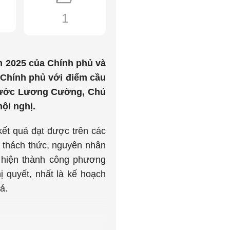
1
ăm 2025 của Chính phủ và
 Chính phủ với điểm cầu
h nước Lương Cường, Chủ
ội nghị.
 kết quả đạt được trên các
, thách thức, nguyên nhân
c hiện thành công phương
 quyết, nhất là kế hoạch
á.