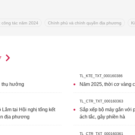
ết công tác năm 2024
Chính phủ và chính quyền địa phương
K
7
TL_KTE_TXT_000160386
n thụ hưởng
Năm 2025, thời cơ vàng c
TL_CTR_TXT_000160363
 Lâm tại Hội nghị tổng kết
Sắp xếp bộ máy gắn với 
ền địa phương
ách tắc, gây phiền hà
TL_CTR_TXT_000160361