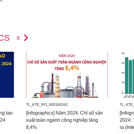
ới
ICS
6
TL_KTE_IFO_000160342
TL_KTE
ng tạo
[Infographics] Năm 2024: Chỉ số sản
[Infog
024
xuất toàn ngành công nghiệp tăng
2024: 
8,4%
ra (Int