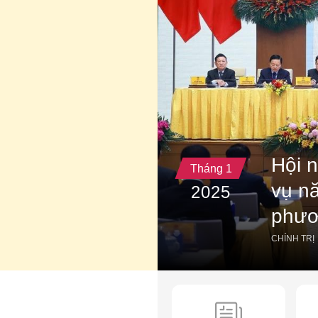
Hội n
Tháng 1
vụ n
2025
phư
CHÍNH TRỊ