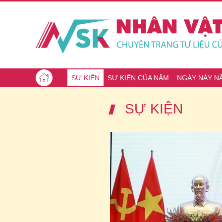
SỰ KIỆN
SỰ KIỆN CỦA NĂM
NGÀY NÀY N
SỰ KIỆN