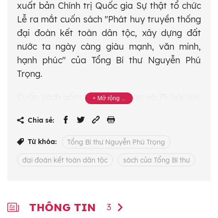
xuất bản Chính trị Quốc gia Sự thật tổ chức
Lễ ra mắt cuốn sách "Phát huy truyền thống
đại đoàn kết toàn dân tộc, xây dựng đất
nước ta ngày càng giàu mạnh, văn minh,
hạnh phúc" của Tổng Bí thư Nguyễn Phú
Trọng.
Cuốn sách gồm bài Tổng quan và 75 bài nói,
bài viết, bài phát biểu tiêu biểu, bài trả lời
Chia sẻ:
phỏng vấn, thư, lời kêu gọi cùng với 142 bức
ảnh dung dị, đời thường của Tổng Bí thư
Từ khóa:
Tổng Bí thư Nguyễn Phú Trọng
Nguyễn Phú Trọng trong các chuyến thăm
đại đoàn kết toàn dân tộc
sách của Tổng Bí thư
và làm việc ở 63 tỉnh, thành phố và nhiều cơ
quan, đơn vị. Ý kiến chỉ đạo sâu sắc, tâm
huyết của đồng chí Tổng Bí thư luôn khơi dậy
mạnh mẽ tinh thần yêu nước, đại đoàn kết
THÔNG TIN
3