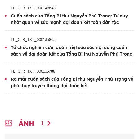
toàn dân tộc, khát vọng cống hiến vì sự
TL_CTR_TXT_000143648
nghiệp dân giàu, nước mạnh, dân chủ, công
Cuốn sách của Tổng Bí thư Nguyễn Phú Trọng: Tư duy
bằng, văn minh.
nhất quán về sức mạnh đại đoàn kết toàn dân tộc
Cuốn sách là cẩm nang lâu dài về lý luận,
TL_CTR_TXT_000135805
thực tiễn, mang tầm lịch sử, về phát huy sức
Tổ chức nghiên cứu, quán triệt sâu sắc nội dung cuốn
mạnh đại đoàn kết toàn dân tộc trong giai
sách về đại đoàn kết của Tổng Bí thư Nguyễn Phú Trọng
đoạn hiện nay, qua đó giúp cho cấp ủy, Mặt
trận Tổ quốc Việt Nam các cấp, cán bộ,
TL_CTR_TXT_000135788
đảng viên trong hệ thống chính trị nghiên
Ra mắt cuốn sách của Tổng Bí thư Nguyễn Phú Trọng về
cứu, vận dụng vào thực tiễn; là cơ sở chính
phát huy truyền thống đại đoàn kết
trị để quán triệt, xây dựng chương trình hành
động thực hiện Nghị quyết Hội nghị Trung
ương 8 khóa XIII về tiếp tục phát huy
truyền thống đại đoàn kết dân tộc, xây dựng
ẢNH
1
đất nước ta ngày càng giàu mạnh, phồn
vinh, văn minh, hạnh phúc.