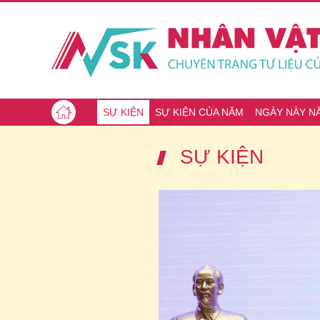
SỰ KIỆN
SỰ KIỆN CỦA NĂM
NGÀY NÀY N
SỰ KIỆN