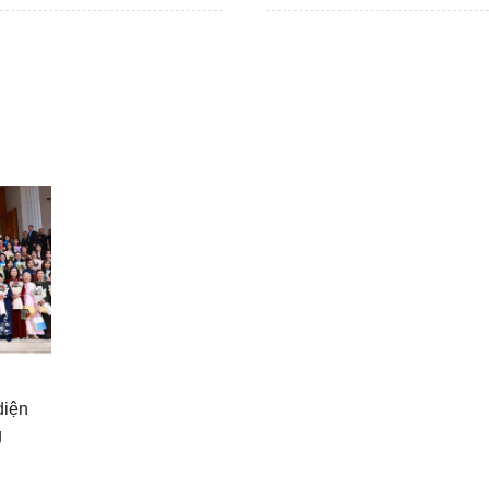
diện
g