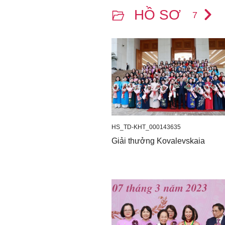
HỒ SƠ
7
HS_TD-KHT_000143635
Giải thưởng Kovalevskaia