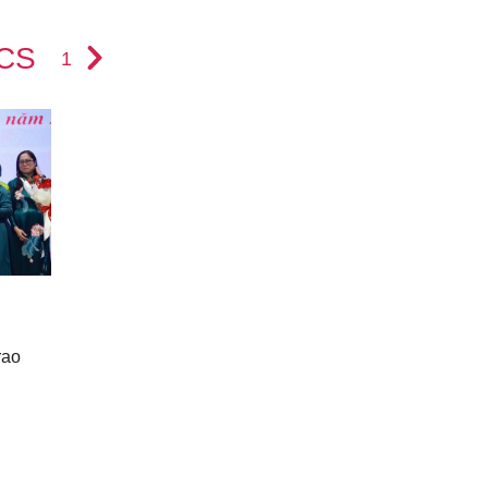
ICS
1
rao