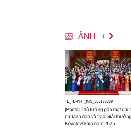
ẢNH
1
TL_TD-KHT_IMG_000183269
[Photo] Thủ tướng gặp mặt đại 
nữ lãnh đạo và trao Giải thưởn
Kovalevskaia năm 2025