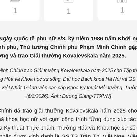
1
1
1
gày Quốc tế phụ nữ 8/3, kỷ niệm 1986 năm Khởi n
hính phủ, Thủ tướng Chính phủ Phạm Minh Chính gặ
ơng và trao Giải thưởng Kovalevskaia năm 2025.
Minh Chính trao Giải thưởng Kovalevskaia năm 2025 cho Tập t
g Hóa và Khoa học sự sống, Đại học Bách khoa Hà Nội và GS.
Việt Nhật, Giảng viên cao cấp Khoa Kỹ thuật Môi trường, Trư
(6/3/2026). Ảnh: Dương Giang-TTXVN]
ính đã trao giải thưởng Kovalevskaia năm 2025 cho 
hà khoa học nữ với cụm công trình "Ứng dụng xúc tác s
oa Kỹ thuật Thực phẩm, Trường Hóa và Khoa học sự số
nhân được vinh danh là GS.TS Trần Thị Việt Nga, Vi