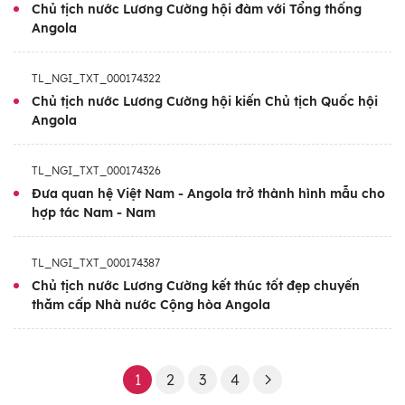
Chủ tịch nước Lương Cường hội đàm với Tổng thống
triển và hội nhập quốc tế trong tình hình mới
Angola
của mỗi nước.
TL_NGI_TXT_000174322
Ngoài ra, chuyến thăm còn là dịp quan trọng
Chủ tịch nước Lương Cường hội kiến Chủ tịch Quốc hội
để tăng cường hợp tác giữa Việt Nam với
Angola
Liên minh châu Phi, giữa Angola và ASEAN;
là dịp để hai bên phát huy vai trò cầu nối
TL_NGI_TXT_000174326
cho quan hệ hợp tác giữa ASEAN và Liên
Đưa quan hệ Việt Nam - Angola trở thành hình mẫu cho
hợp tác Nam - Nam
minh châu Phi.
TL_NGI_TXT_000174387
Chủ tịch nước Lương Cường kết thúc tốt đẹp chuyến
thăm cấp Nhà nước Cộng hòa Angola
1
2
3
4