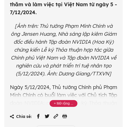
thăm và làm việc tại Việt Nam từ ngày 5 -
7/12/2024.
[Ảnh trên: Thủ tướng Phạm Minh Chính và
ông Jensen Huang, Nhà sáng lập kiêm Giám
đốc điều hành Tập đoàn NVIDIA (Hoa Kỳ)
chứng kiến Lễ ký Thỏa thuận hợp tác giữa
Chính phủ Việt Nam và Tập đoàn NVIDIA về
nghiên cứu và phát triển trí tuệ nhân tạo
(5/12/2024). Ảnh: Dương Giang/TTXVN]
Ngày 5/12/2024, Thủ tướng Chính phủ Phạm
Minh Chính có buổi làm việc với Chủ tịch Tập
đoàn NVIDIA; chứng kiến lễ ký Thỏa thuận
giữa Chính phủ Việt Nam và Tập đoàn
Chia sẻ:
NVIDIA về hợp tác thành lập Trung tâm
Nghiên cứu và Phát triển về trí tuệ nhân tạo