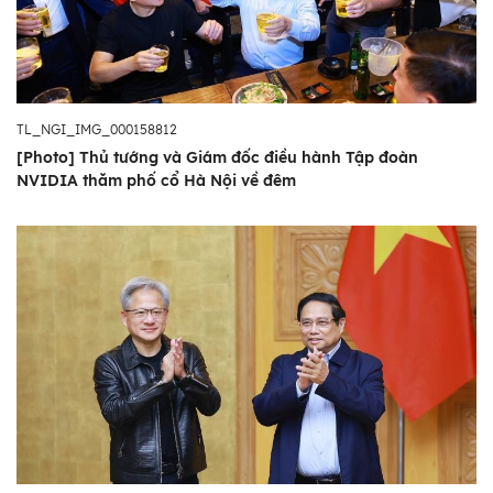
TL_NGI_IMG_000158812
[Photo] Thủ tướng và Giám đốc điều hành Tập đoàn
NVIDIA thăm phố cổ Hà Nội về đêm