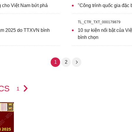
 cho Việt Nam bứt phá
"Công trình quốc gia đặc b
TL_CTR_TXT_000179879
 năm 2025 do TTXVN bình
10 sự kiện nổi bật của 
bình chọn
1
2
ICS
1