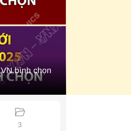
XVN bình chọn
3