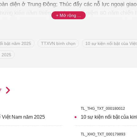
toàn diện ở Trung Đông; Thúc đẩy các nỗ lực ngoại gi
chứng kiến năm thiên tai kỷ lục; Kỷ niệm 80 năm chiến 
h viên thứ 11; Tiến bộ trong liệu pháp gene mang lại h
n thế giới nổi bật năm 2025 do TTXVN bình chọn.
ổi bật năm 2025
TTXVN bình chọn
10 sự kiện nổi bật của Vi
m 2025
7
TL_THG_TXT_000180012
tế Việt Nam năm 2025
10 sự kiện nổi bật của ki
TL_XHO_TXT_000179893