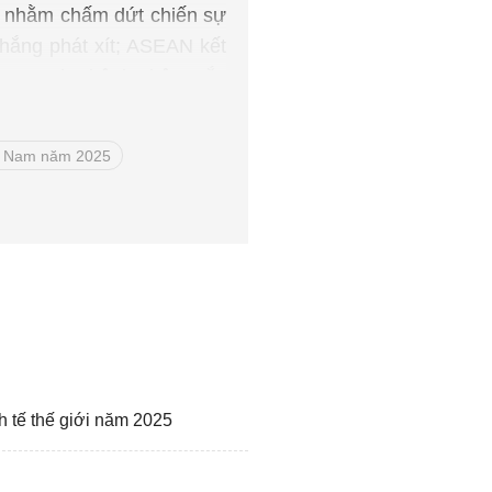
ao nhằm chấm dứt chiến sự
thắng phát xít; ASEAN kết
y vọng cho bệnh nhân mắc
ệt Nam năm 2025
nh tế thế giới năm 2025