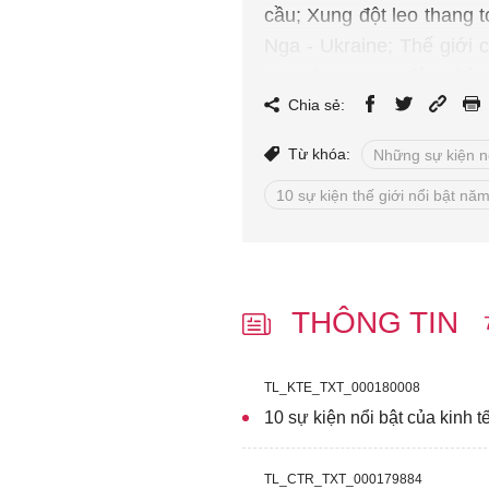
cầu; Xung đột leo thang 
Nga - Ukraine; Thế giới 
nạp Timor Leste làm thàn
bệnh nan y là 10 sự kiệ
Chia sẻ:
Từ khóa:
Những sự kiện n
10 sự kiện thế giới nổi bật nă
THÔNG TIN
TL_KTE_TXT_000180008
10 sự kiện nổi bật của kinh 
TL_CTR_TXT_000179884