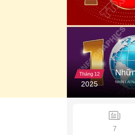
Nhữn
Tháng 12
2025
NHÌN LẠI 
7