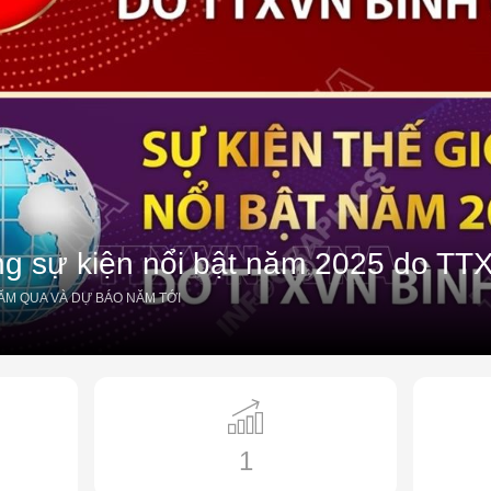
g sự kiện nổi bật năm 2025 do TT
NĂM QUA VÀ DỰ BÁO NĂM TỚI
1