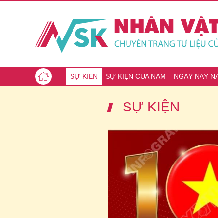
SỰ KIỆN
SỰ KIỆN CỦA NĂM
NGÀY NÀY N
SỰ KIỆN