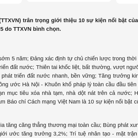
TTXVN) trân trọng giới thiệu 10 sự kiện nổi bật củ
025 do TTXVN bình chọn.
sớm 5 năm; Đảng xác định tự chủ chiến lược trong thời 
riển đất nước; Thiên tai khốc liệt, bất thường, vượt ngưỡ
 phát triển đất nước nhanh, bền vững; Tăng trưởng ki
ng ước Hà Nội - Khuôn khổ pháp lý toàn cầu đầu tiên
ạn mục tiêu xóa nhà tạm, nhà dột nát trên cả nước;
ăm Báo chí Cách mạng Việt Nam là 10 sự kiện nổi bật 
a tăng căng thẳng thương mại toàn cầu; Bùng phát xung 
iới ước tăng trưởng 3,2%; Trí tuệ nhân tạo - mặt trậ