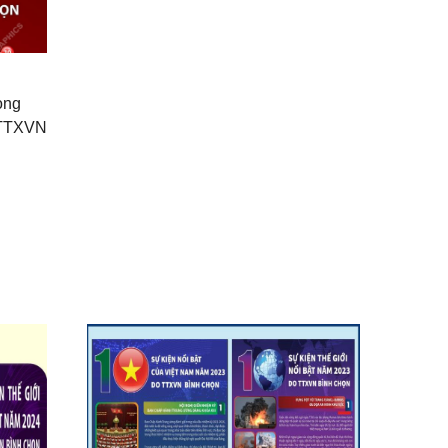
rong
 TTXVN