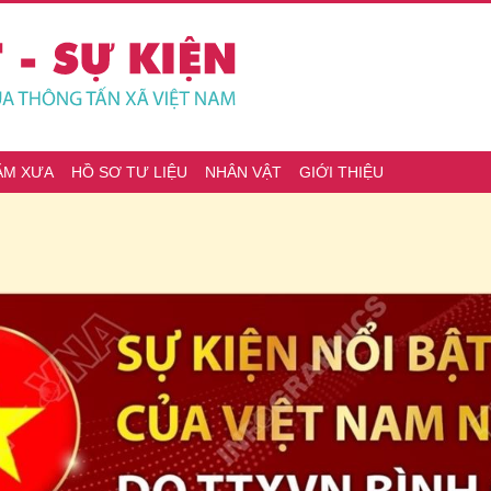
ĂM XƯA
HỒ SƠ TƯ LIỆU
NHÂN VẬT
GIỚI THIỆU