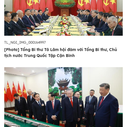
TL_NGI_IMG_000164997
[Photo] Tổng Bí thư Tô Lâm hội đàm với Tổng Bí thư, Chủ
tịch nước Trung Quốc Tập Cận Bình