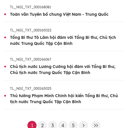
Tổng Bí thư, Chủ tịch Trung Quốc Tập Cận
TL_NGI_TXT_000168081
Bình lần này là sự kiện chính trị đối ngoại
Toàn văn Tuyên bố chung Việt Nam - Trung Quốc
quan trọng của hai Đảng, hai nước, có ý
nghĩa chiến lược, tác động lâu dài đến sự
TL_NGI_TXT_000165022
phát triển của quan hệ Việt-Trung trong bối
Tổng Bí thư Tô Lâm hội đàm với Tổng Bí thư, Chủ tịch
nước Trung Quốc Tập Cận Bình
cảnh hai nước đều đang bước vào kỷ nguyên
mới, thời đại phát triển mới.
TL_NGI_TXT_000166067
Chủ tịch nước Lương Cường hội đàm với Tổng Bí thư,
Chuyến thăm lần này góp phần thúc đẩy và
Chủ tịch nước Trung Quốc Tập Cận Bình
làm sâu sắc hơn khuôn khổ quan hệ Đối tác
hợp tác chiến lược toàn diện Việt Nam-Trung
TL_NGI_TXT_000165025
Quốc, Cộng đồng chia sẻ tương lai Việt
Thủ tướng Phạm Minh Chính hội kiến Tổng Bí thư, Chủ
Nam-Trung Quốc có ý nghĩa chiến lược, đưa
tịch nước Trung Quốc Tập Cận Bình
quan hệ hai nước phát triển lên một tầm cao
mới.
1
2
3
4
5