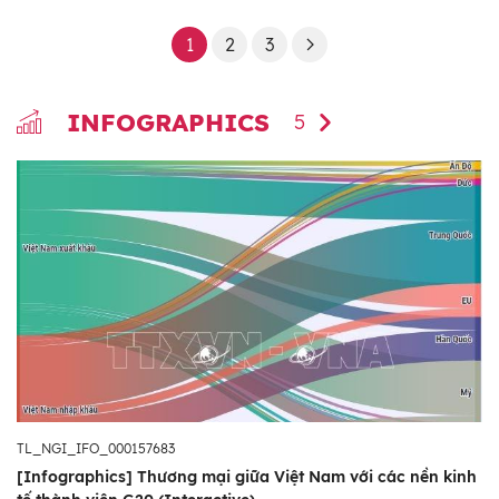
1
2
3
INFOGRAPHICS
5
TL_NGI_IFO_000157683
[Infographics] Thương mại giữa Việt Nam với các nền kinh