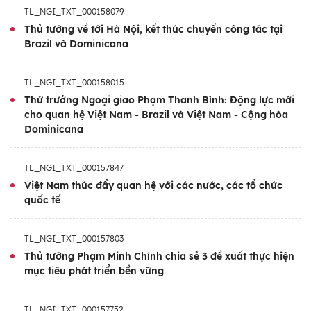
TL_NGI_TXT_000158079
ngày càng coi trọng vai trò của nền kinh tế
Thủ tướng về tới Hà Nội, kết thúc chuyến công tác tại
Việt Nam trong nền kinh tế thế giới, cũng
Brazil và Dominicana
như ảnh hưởng và đóng góp của Việt Nam
tại các cơ chế đa phương toàn cầu. Đồng
TL_NGI_TXT_000158015
thời, việc Việt Nam tham dự Hội nghị thượng
Thứ trưởng Ngoại giao Phạm Thanh Bình: Động lực mới
đỉnh G20 khẳng định đóng góp có trách
cho quan hệ Việt Nam - Brazil và Việt Nam - Cộng hòa
Dominicana
nhiệm của Việt Nam trong giải quyết các
thách thức toàn cầu; phát huy ưu thế của
TL_NGI_TXT_000157847
Việt Nam trong các nội dung có thế mạnh và
Việt Nam thúc đẩy quan hệ với các nước, các tổ chức
kinh nghiệm.
quốc tế
Sự tham dự và phát biểu của Thủ tướng
TL_NGI_TXT_000157803
Chính phủ tại Hội nghị thượng đỉnh G20
Thủ tướng Phạm Minh Chính chia sẻ 3 đề xuất thực hiện
truyền tải thông điệp mạnh mẽ về một Việt
mục tiêu phát triển bền vững
Nam năng động, đổi mới, sẵn sàng chung
vai gánh vác những trách nhiệm toàn cầu.
TL_NGI_TXT_000157752