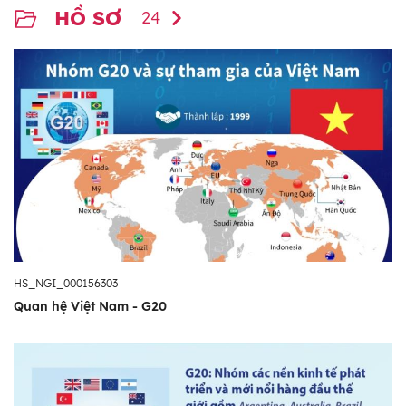
HỒ SƠ
24
HS_NGI_000156303
Quan hệ Việt Nam - G20