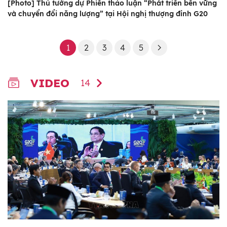
[Photo] Thủ tướng dự Phiên thảo luận “Phát triển bền vững
và chuyển đổi năng lượng” tại Hội nghị thượng đỉnh G20
1
2
3
4
5
VIDEO
14