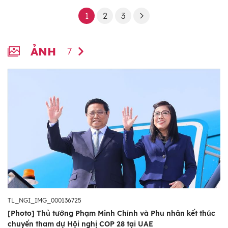
1
2
3
ẢNH
7
TL_NGI_IMG_000136725
[Photo] Thủ tướng Phạm Minh Chính và Phu nhân kết thúc
chuyến tham dự Hội nghị COP 28 tại UAE