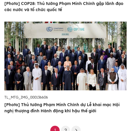
[Photo] COP28: Thủ tướng Phạm Minh Chính gặp lãnh đạo
các nước và tổ chức quốc tế
TL_MTG_IMG_000136606
[Photo] Thủ tướng Phạm Minh Chính dự Lễ khai mạc Hội
nghị thượng đỉnh Hành động khí hậu thế giới
1
2