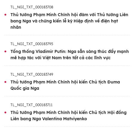
đoạn tới, tăng cường và củng cố quan hệ cả
TL_NGI_TXT_000183708
về bề rộng lẫn chiều sâu, hướng tới nâng
Thủ tướng Phạm Minh Chính hội đàm với Thủ tướng Liên
tầm toàn diện hợp tác giữa hai nước.
bang Nga và chứng kiến lễ ký Hiệp định về điện hạt
nhân
Thủ tướng Chính phủ sẽ có nhiều cuộc trao
đổi với các Lãnh đạo Cấp cao của Nga,
TL_NGI_TXT_000183795
thăm các cơ sở kinh tế, khoa học, giáo dục,
Tổng thống Vladimir Putin: Nga sẵn sàng thúc đẩy mạnh
mẽ hợp tác với Việt Nam trên tất cả các lĩnh vực
rà soát việc triển khai các thỏa thuận hợp
tác đã đạt được, tháo gỡ những khó khăn,
TL_NGI_TXT_000183749
vướng mắc còn tồn tại, tạo xung lực mới
Thủ tướng Phạm Minh Chính hội kiến Chủ tịch Đuma
thúc đẩy hợp tác song phương trên các lĩnh
Quốc gia Nga
vực truyền thống. Hai bên cũng sẽ trao đổi
các định hướng hợp tác lớn trong thời gian
TL_NGI_TXT_000183711
tới, trong đó có khai mở và khởi động các dự
Thủ tướng Phạm Minh Chính hội kiến Chủ tịch Hội đồng
án hợp tác cụ thể phục vụ cho mục tiêu phát
Liên bang Nga Valentina Matviyenko
triển hiện nay của Việt Nam như năng lượng