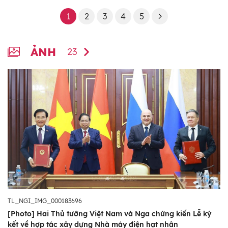
mới, hạ tầng và kết nối giao thông, công
nghệ cao, y sinh, chăm sóc sức khỏe, đào
1
2
3
4
5
tạo nguồn nhân lực chất lượng cao. Đây đều
là những lĩnh vực Nga có thể mạnh và kinh
ẢNH
23
nghiệm.
Chuyến thăm chính thức Nga của Thủ tướng
Phạm Minh Chính có ý nghĩa toàn diện, góp
phần thúc đẩy quan hệ Đối tác chiến lược
toàn diện Việt Nam-Nga tiếp tục phát triển
mạnh mẽ, thực chất, hiệu quả và bền vững
trong thời gian tới, vì lợi ích của nhân dân hai
nước, đóng góp vào hòa bình, hợp tác, phát
triển ở khu vực và trên thế giới.
TL_NGI_IMG_000183696
[Photo] Hai Thủ tướng Việt Nam và Nga chứng kiến Lễ ký
kết về hợp tác xây dựng Nhà máy điện hạt nhân