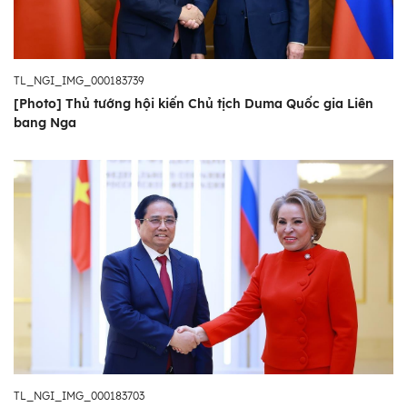
TL_NGI_IMG_000183739
[Photo] Thủ tướng hội kiến Chủ tịch Duma Quốc gia Liên
bang Nga
TL_NGI_IMG_000183703