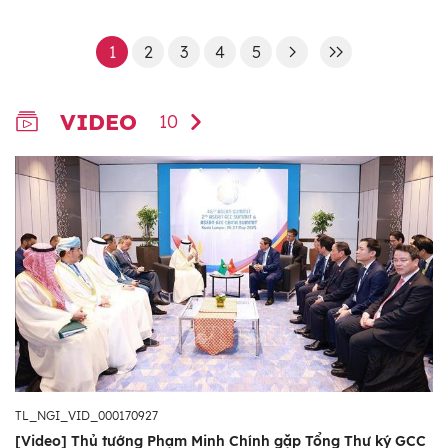
1
2
3
4
5
VIDEO
10
TL_NGI_VID_000170927
[Video] Thủ tướng Phạm Minh Chính gặp Tổng Thư ký GCC