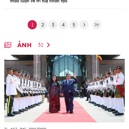
thảo luận về trí tuệ nhân tạo
1
2
3
4
5
ẢNH
31