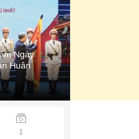
năm Ngày
hận Huân
1