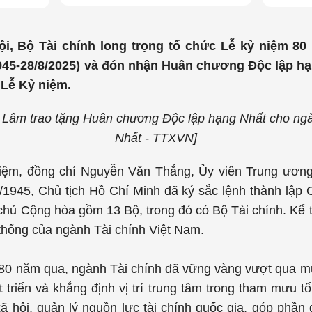
Nội, Bộ Tài chính long trọng tổ chức Lễ kỷ niệm 8
1945-28/8/2025) và đón nhận Huân chương Độc lập hạ
 Lễ Kỷ niệm.
ô Lâm trao tặng Huân chương Độc lập hạng Nhất cho ng
Nhất - TTXVN]
niệm, đồng chí Nguyễn Văn Thắng, Ủy viên Trung ươn
8/1945, Chủ tịch Hồ Chí Minh đã ký sắc lệnh thành lậ
chủ Cộng hòa gồm 13 Bộ, trong đó có Bộ Tài chính. Kể 
 thống của ngành Tài chính Việt Nam.
80 năm qua, ngành Tài chính đã vững vàng vượt qua mu
 triển và khẳng định vị trí trung tâm trong tham mưu t
 xã hội, quản lý nguồn lực tài chính quốc gia, góp phầ