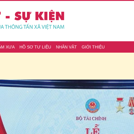
ĂM XƯA
HỒ SƠ TƯ LIỆU
NHÂN VẬT
GIỚI THIỆU