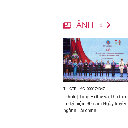
năm xây dựng và phát triể
ngành Tài chính sẽ tiếp t
vụ được giao, góp phần 
ẢNH
1
phúc. Ngành Tài chính phả
hùng cường.
Nhân dịp này, thay mặt 
Nhất cho ngành Tài chín
quốc.
TL_CTR_IMG_000174347
[Photo] Tổng Bí thư và Thủ tướ
Lễ kỷ niệm 80 năm Ngày truyền
ngành Tài chính