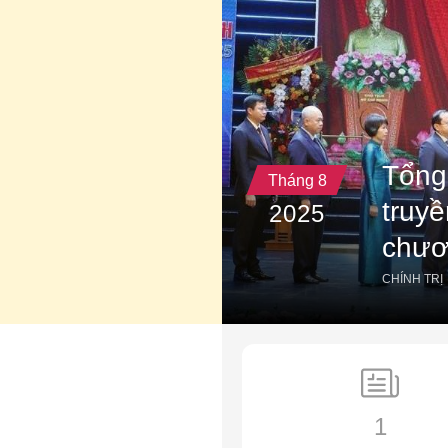
Tổng
Tháng 8
truy
2025
chươ
CHÍNH TRỊ
1