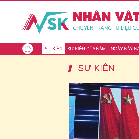
SỰ KIỆN
SỰ KIỆN CỦA NĂM
NGÀY NÀY N
SỰ KIỆN