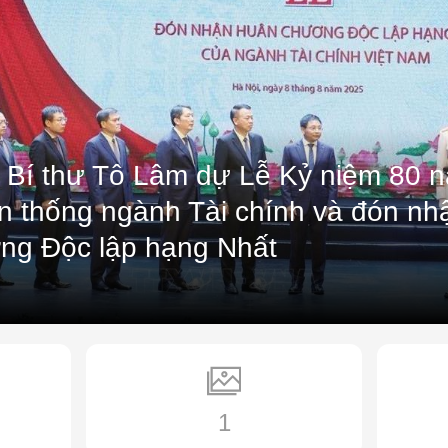
 Bí thư Tô Lâm dự Lễ Kỷ niệm 80 
ền thống ngành Tài chính và đón n
ng Độc lập hạng Nhất
1