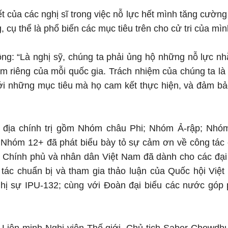
 của các nghị sĩ trong việc nỗ lực hết mình tăng cường 
, cụ thể là phổ biến các mục tiêu trên cho cử tri của mìn
ng: “Là nghị sỹ, chúng ta phải ủng hộ những nỗ lực n
ểm riêng của mỗi quốc gia. Trách nhiệm của chúng ta là
ới những mục tiêu mà họ cam kết thực hiện, và đảm bảo
m địa chính trị gồm Nhóm châu Phi; Nhóm Ả-rập; Nh
 Nhóm 12+ đã phát biểu bày tỏ sự cảm ơn về công tác 
, Chính phủ và nhân dân Việt Nam đã dành cho các đại
 tác chuẩn bị và tham gia thảo luận của Quốc hội Việ
ghị sự IPU-132; cùng với Đoàn đại biểu các nước góp