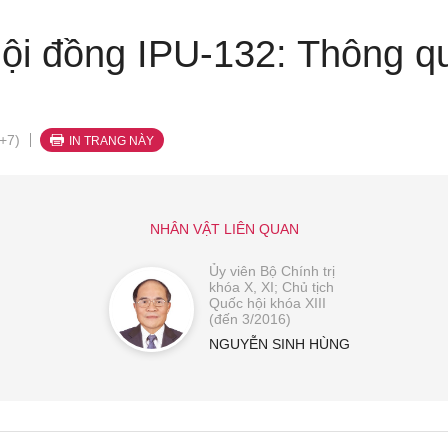
ội đồng IPU-132: Thông q
+7)
IN TRANG NÀY
NHÂN VẬT LIÊN QUAN
Ủy viên Bộ Chính trị
khóa X, XI; Chủ tịch
Quốc hội khóa XIII
(đến 3/2016)
NGUYỄN SINH HÙNG