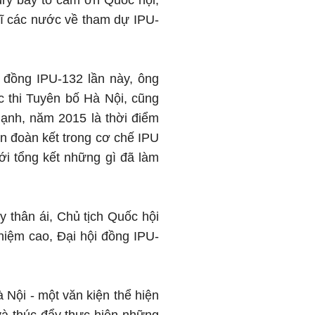
ury bày tỏ cảm ơn Quốc hội,
sĩ các nước về tham dự IPU-
 đồng IPU-132 lần này, ông
 thi Tuyên bố Hà Nội, cũng
ạnh, năm 2015 là thời điểm
cần đoàn kết trong cơ chế IPU
iới tổng kết những gì đã làm
y thân ái, Chủ tịch Quốc hội
hiệm cao, Đại hội đồng IPU-
Nội - một văn kiện thể hiện