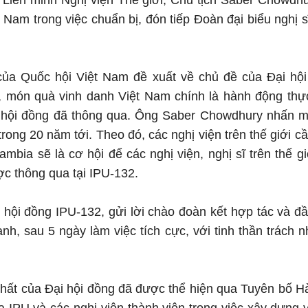
 Liên minh Nghị viện Thế giới, Chủ tịch Saber Chowdh
 Nam trong việc chuẩn bị, đón tiếp Đoàn đại biểu nghị 
của Quốc hội Việt Nam đề xuất về chủ đề của Đại hội
 món quà vinh danh Việt Nam chính là hành động thực
 hội đồng đã thông qua. Ông Saber Chowdhury nhấn m
 trong 20 năm tới. Theo đó, các nghị viện trên thế giới 
ambia sẽ là cơ hội để các nghị viện, nghị sĩ trên thế g
c thông qua tại IPU-132.
 hội đồng IPU-132, gửi lời chào đoàn kết hợp tác và đầ
, sau 5 ngày làm việc tích cực, với tinh thần trách n
hất của Đại hội đồng đã được thể hiện qua Tuyên bố Hà 