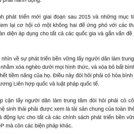
vụ phải hành động.
nh phát triển mới giai đoạn sau 2015 và những mục ti
em lại cơ hội có một không hai để ứng phó với các th
àn diện áp dụng cho tất cả các quốc gia và gắn vấn đề 
 nhìn về sự phát triển bền vững lấy người dân làm trung
 nhằm xóa nghèo dưới mọi hình thức, và xóa bỏ bất bìn
ết tiềm năng của họ. Điều này đòi hỏi phải có hòa bình 
ương Liên hợp quốc và luật pháp quốc tế.
ếp cận lấy người dân làm trung tâm đòi hỏi phải có c
hệ sinh thái phải được xem là tài sản chung của toàn th
à động lực cho tất cả các chính sách phát triển bền v
P mà còn các biện pháp khác.