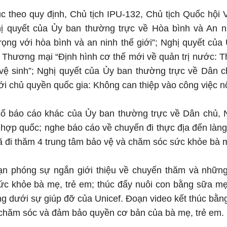
tục theo quy định, Chủ tịch IPU-132, Chủ tịch Quốc hộ
ị quyết của Ủy ban thường trực về Hòa bình và An ni
ọng với hòa bình và an ninh thế giới”; Nghị quyết của
và Thương mại “Định hình cơ thế mới về quản trị nước: 
vệ sinh”; Nghị quyết của Ủy ban thường trực về Dân 
ới chủ quyền quốc gia: Không can thiệp vào công việc n
số báo cáo khác của Ủy ban thường trực về Dân chủ,
n hợp quốc; nghe báo cáo về chuyến đi thực địa đến làn
đã đi thăm 4 trung tâm bảo vệ và chăm sóc sức khỏe bà m
n phóng sự ngắn giới thiệu về chuyến thăm và những
c khỏe bà mẹ, trẻ em; thúc đẩy nuôi con bằng sữa mẹ
g dưới sự giúp đỡ của Unicef. Đoạn video kết thúc bằng 
 chăm sóc và đảm bảo quyền cơ bản của bà mẹ, trẻ em.