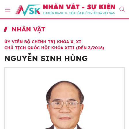
NHÂN VẬT
ỦY VIÊN BỘ CHÍNH TRỊ KHÓA X, XI
CHỦ TỊCH QUỐC HỘI KHÓA XIII (ĐẾN 3/2016)
NGUYỄN SINH HÙNG