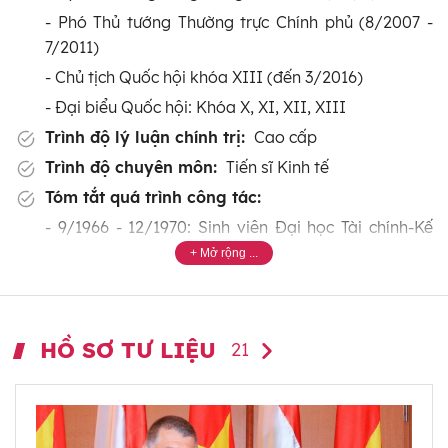
- Phó Thủ tướng Thường trực Chính phủ (8/2007 -
7/2011)
- Chủ tịch Quốc hội khóa XIII (đến 3/2016)
- Đại biểu Quốc hội: Khóa X, XI, XII, XIII
Trình độ lý luận chính trị:
Cao cấp
Trình độ chuyên môn:
Tiến sĩ Kinh tế
Tóm tắt quá trình công tác:
- 9/1966 - 12/1970: Sinh viên Đại học Tài chính-Kế
toán Hà Nội.
- 1/1972 - 12/1977: Cán bộ Ngân hàng Kiến thiết
Trung ương, Bộ Tài chính.
- 1/1978 - 9/1982: Nghiên cứu sinh tại Đại học Kinh
HỒ SƠ TƯ LIỆU
21
tế Các Mác, Bungari.
- 10/1982 - 10/1986: Phụ trách Phòng Tổng hợp rồi
Trưởng phòng Tổng hợp, Phó Vụ trưởng, sau là Vụ
trưởng Đầu tư xây dựng cơ bản, Bộ Tài chính.