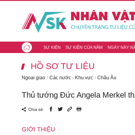
SỰ KIỆN
SỰ KIỆN CỦA NĂM
NGÀY NÀY N
HỒ SƠ TƯ LIỆU
Ngoại giao
Các nước - Khu vực
Châu Âu
Thủ tướng Đức Angela Merkel th
Chia sẻ:
GIỚI THIỆU