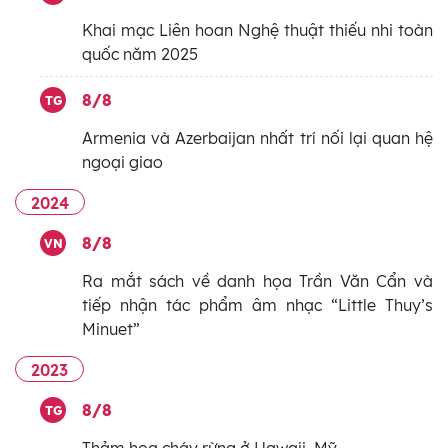
Khai mạc Liên hoan Nghệ thuật thiếu nhi toàn
quốc năm 2025
8/8
TG
Armenia và Azerbaijan nhất trí nối lại quan hệ
ngoại giao
2024
8/8
VN
Ra mắt sách về danh họa Trần Văn Cẩn và
tiếp nhận tác phẩm âm nhạc “Little Thuy’s
Minuet”
2023
8/8
TG
Thảm họa cháy rừng ở Hawaii, Mỹ