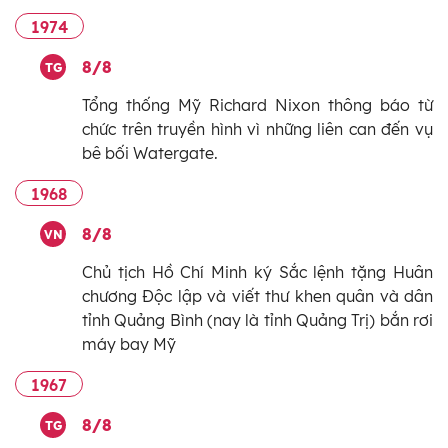
1974
8/8
TG
Tổng thống Mỹ Richard Nixon thông báo từ
chức trên truyền hình vì những liên can đến vụ
bê bối Watergate.
1968
8/8
VN
Chủ tịch Hồ Chí Minh ký Sắc lệnh tặng Huân
chương Độc lập và viết thư khen quân và dân
tỉnh Quảng Bình (nay là tỉnh Quảng Trị) bắn rơi
máy bay Mỹ
1967
8/8
TG