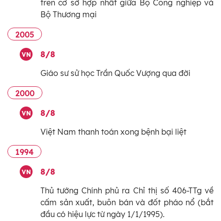
trên cơ sở hợp nhất giữa Bộ Công nghiệp và
Bộ Thương mại
2005
8/8
VN
Giáo sư sử học Trần Quốc Vượng qua đời
2000
8/8
VN
Việt Nam thanh toán xong bệnh bại liệt
1994
8/8
VN
Thủ tướng Chính phủ ra Chỉ thị số 406-TTg về
cấm sản xuất, buôn bán và đốt pháo nổ (bắt
đầu có hiệu lực từ ngày 1/1/1995).