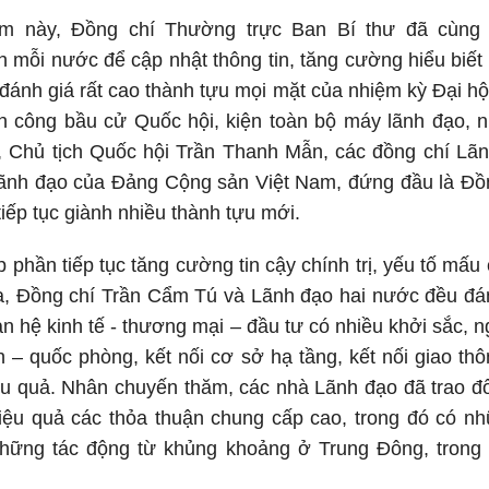
hăm này, Đồng chí Thường trực Ban Bí thư đã cùng
h mỗi nước để cập nhật thông tin, tăng cường hiểu biết
ánh giá rất cao thành tựu mọi mặt của nhiệm kỳ Đại hội
h công bầu cử Quốc hội, kiện toàn bộ máy lãnh đạo, n
, Chủ tịch Quốc hội Trần Thanh Mẫn, các đồng chí Lã
ãnh đạo của Đảng Cộng sản Việt Nam, đứng đầu là Đồn
ếp tục giành nhiều thành tựu mới.
phần tiếp tục tăng cường tin cậy chính trị, yếu tố mấu
ua, Đồng chí Trần Cẩm Tú và Lãnh đạo hai nước đều đá
quan hệ kinh tế - thương mại – đầu tư có nhiều khởi sắc,
nh – quốc phòng, kết nối cơ sở hạ tầng, kết nối giao thô
ệu quả. Nhân chuyến thăm, các nhà Lãnh đạo đã trao đ
hiệu quả các thỏa thuận chung cấp cao, trong đó có n
hững tác động từ khủng khoảng ở Trung Đông, trong 