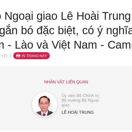
 Ngoại giao Lê Hoài Trun
gắn bó đặc biệt, có ý nghĩ
m - Lào và Việt Nam - Cam
T+7)
IN TRANG NÀY
NHÂN VẬT LIÊN QUAN
Ủy viên Bộ Chính trị;
Bộ trưởng Bộ Ngoại
giao
LÊ HOÀI TRUNG