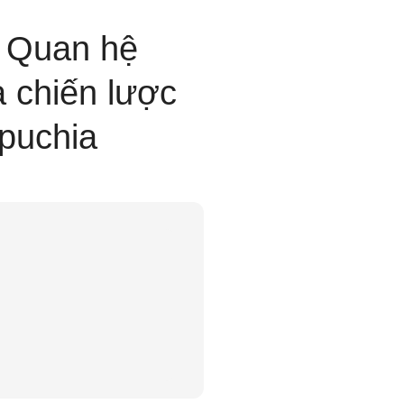
g Quan hệ
a chiến lược
puchia