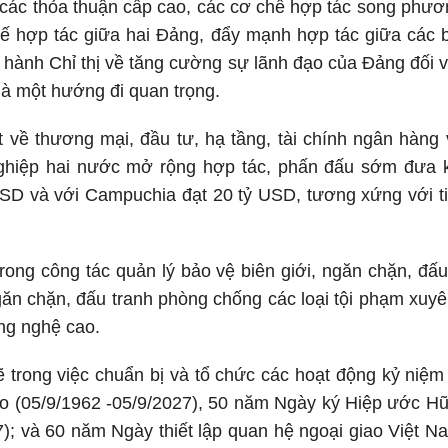
uả các thỏa thuận cấp cao, các cơ chế hợp tác song phư
 chế hợp tác giữa hai Đảng, đẩy mạnh hợp tác giữa các 
hành Chỉ thị về tăng cường sự lãnh đạo của Đảng đối vớ
là một hướng đi quan trọng.
t về thương mại, đầu tư, hạ tầng, tài chính ngân hàng 
nghiệp hai nước mở rộng hợp tác, phấn đấu sớm đưa
USD và với Campuchia đạt 20 tỷ USD, tương xứng với t
rong công tác quản lý bảo vệ biên giới, ngăn chặn, đấ
găn chặn, đấu tranh phòng chống các loại tội phạm xuyê
ng nghệ cao.
 trong việc chuẩn bị và tổ chức các hoạt động kỷ niệm
ào (05/9/1962 -05/9/2027), 50 năm Ngày ký Hiệp ước H
7); và 60 năm Ngày thiết lập quan hệ ngoại giao Việt 