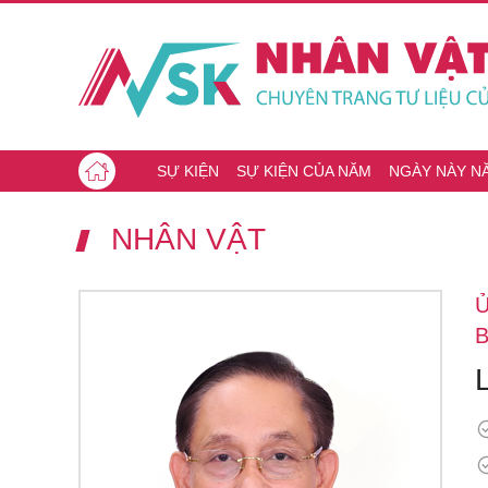
SỰ KIỆN
SỰ KIỆN CỦA NĂM
NGÀY NÀY N
NHÂN VẬT
Ủ