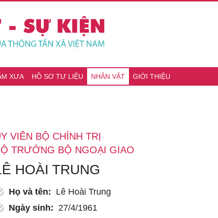
ĂM XƯA
HỒ SƠ TƯ LIỆU
NHÂN VẬT
GIỚI THIỆU
Y VIÊN BỘ CHÍNH TRỊ
BỘ TRƯỞNG BỘ NGOẠI GIAO
LÊ HOÀI TRUNG
Họ và tên:
Lê Hoài Trung
Ngày sinh:
27/4/1961