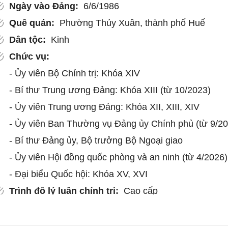
Ngày vào Đảng:
6/6/1986
Quê quán:
Phường Thủy Xuân, thành phố Huế
Dân tộc:
Kinh
Chức vụ:
- Ủy viên Bộ Chính trị: Khóa XIV
- Bí thư Trung ương Đảng: Khóa XIII (từ 10/2023)
- Ủy viên Trung ương Đảng: Khóa XII, XIII, XIV
- Ủy viên Ban Thường vụ Đảng ủy Chính phủ (từ 9/2
- Bí thư Đảng ủy, Bộ trưởng Bộ Ngoại giao
- Ủy viên Hội đồng quốc phòng và an ninh (từ 4/2026)
- Đại biểu Quốc hội: Khóa XV, XVI
Trình độ lý luận chính trị:
Cao cấp
Trình độ chuyên môn:
Tiến sĩ Luật; Thạc sĩ Luật qu
tế