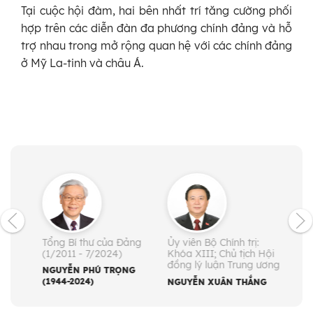
Tại cuộc hội đàm, hai bên nhất trí tăng cường phối
hợp trên các diễn đàn đa phương chính đảng và hỗ
trợ nhau trong mở rộng quan hệ với các chính đảng
ở Mỹ La-tinh và châu Á.
Tổng Bí thư của Đảng
Ủy viên Bộ Chính trị:
Ủy v
(1/2011 - 7/2024)
Khóa XIII; Chủ tịch Hội
trưở
đồng lý luận Trung ương
NGUYỄN PHÚ TRỌNG
LÊ 
(1944-2024)
NGUYỄN XUÂN THẮNG