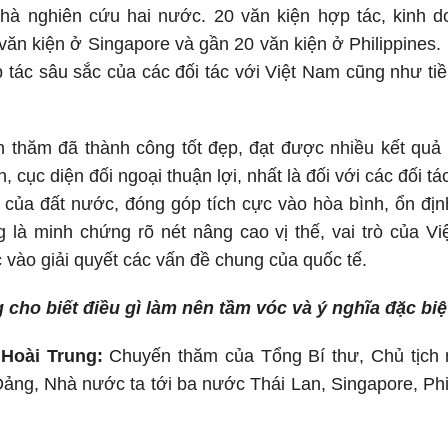
hà nghiên cứu hai nước. 20 văn kiện hợp tác, kinh do
 văn kiện ở Singapore và gần 20 văn kiện ở Philippines
tác sâu sắc của các đối tác với Việt Nam cũng như tiề
 thăm đã thành công tốt đẹp, đạt được nhiều kết quả
, cục diện đối ngoại thuận lợi, nhất là đối với các đối t
ội của đất nước, đóng góp tích cực vào hòa bình, ổn đị
là minh chứng rõ nét nâng cao vị thế, vai trò của Vi
 vào giải quyết các vấn đề chung của quốc tế.
 cho biết điều gì làm nên tầm vóc và ý nghĩa đặc b
Hoài Trung:
Chuyến thăm của Tổng Bí thư, Chủ tịch
Đảng, Nhà nước ta tới ba nước Thái Lan, Singapore, Phi