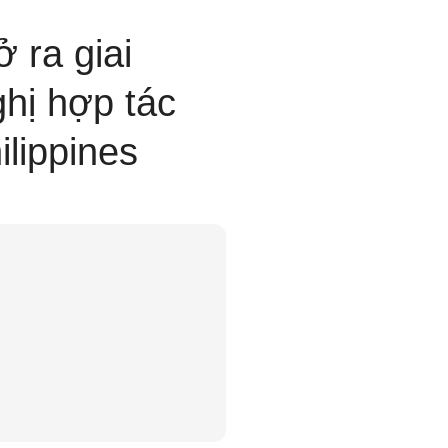
 ra giai
hị hợp tác
lippines