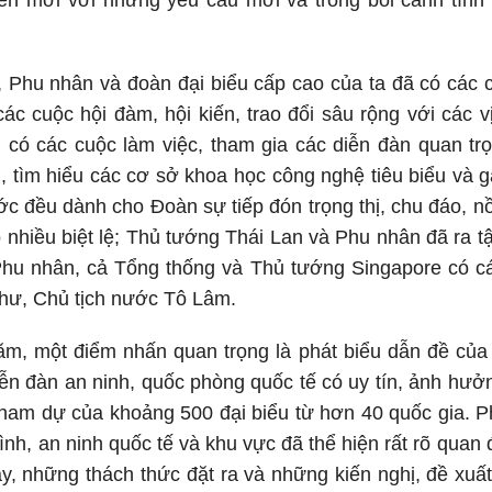
iển mới với những yêu cầu mới và trong bối cảnh tình
, Phu nhân và đoàn đại biểu cấp cao của ta đã có các 
 các cuộc hội đàm, hội kiến, trao đổi sâu rộng với các 
s, có các cuộc làm việc, tham gia các diễn đàn quan tr
u, tìm hiểu các cơ sở khoa học công nghệ tiêu biểu và 
 đều dành cho Đoàn sự tiếp đón trọng thị, chu đáo, nồ
 nhiều biệt lệ; Thủ tướng Thái Lan và Phu nhân đã ra t
hu nhân, cả Tổng thống và Thủ tướng Singapore có các
thư, Chủ tịch nước Tô Lâm.
m, một điểm nhấn quan trọng là phát biểu dẫn đề của
diễn đàn an ninh, quốc phòng quốc tế có uy tín, ảnh h
ham dự của khoảng 500 đại biểu từ hơn 40 quốc gia. P
ình, an ninh quốc tế và khu vực đã thể hiện rất rõ qu
nay, những thách thức đặt ra và những kiến nghị, đề xu