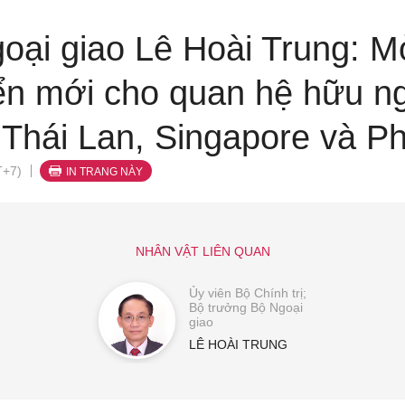
oại giao Lê Hoài Trung: Mở
iển mới cho quan hệ hữu ng
Thái Lan, Singapore và Phi
T+7)
IN TRANG NÀY
NHÂN VẬT LIÊN QUAN
Ủy viên Bộ Chính trị;
Bộ trưởng Bộ Ngoại
giao
LÊ HOÀI TRUNG