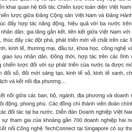
ển khai quan hệ Đối tác Chiến lược toàn diện Việt Nam 
Chiến lược giữa Đảng Cộng sản Việt Nam và Đảng Hàn
húc đẩy hợp tác năng động, hiệu quả với ba nước trê
 nhân dân; gia tăng gắn kết, liên kết giữa Việt Nam vớ
thúc đẩy các đột phá, phát triển mới về chất trên các l
h, kinh tế, thương mại, đầu tư, khoa học, công nghệ v
h, giao lưu nhân dân. Đồng thời, hợp tác trên các lĩnh
 chiến lược đối với sự phát triển của nước ta được mở
n đổi số, đổi mới sáng tạo, kinh tế số, kinh tế xanh,
 lịch và kết nối địa phương…
kết nối giữa các ban, bộ, ngành, địa phương và doanh 
sôi động, phong phú. Các đồng chí thành viên đoàn chí
 các đối tác tại ba nước. Diễn đàn Doanh nghiệp Việt
sự tham gia của khoảng gần 700 doanh nghiệp hai n
Kết nối Công nghệ TechConnect tại Singapore có sự th