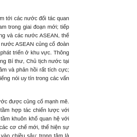
am tới các nước đối tác quan
am trong giai đoạn mới; tiếp
iềng và các nước ASEAN, thể
các nước ASEAN củng cố đoàn
 phát triển ở khu vực. Thông
ng Bí thư, Chủ tịch nước tại
âm và phản hồi rất tích cực;
iếng nói uy tín trong các vấn
 nước được củng cố mạnh mẽ.
 tầm hợp tác chiến lược với
 tầm khuôn khổ quan hệ với
 các cơ chế mới, thể hiện sự
 vào chiều sâu; trọng tâm là