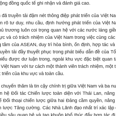
cộng đồng quốc tế ghi nhận và đánh giá cao.
 đã truyền tải đậm nét thông điệp phát triển của Việt N
ện rõ tư duy, nhu cầu, định hướng phát triển của Việt N
hủ trương luôn coi trọng quan hệ với các nước láng g
h cực và có trách nhiệm của Việt Nam trong việc cùng 
ng tâm của ASEAN, duy trì hòa bình, ổn định, hợp tác và
uyền tải đầy thuyết phục trong phát biểu dẫn đề của Tổ
biểu được dư luận trong, ngoài khu vực đặc biệt quan t
 Việt Nam với tư cách một thành viên trách nhiệm, một t
 triển của khu vực và toàn cầu.
a chuyến thăm là tin cậy chính trị giữa Việt Nam và ba
n hệ Đối tác Chiến lược toàn diện với Thái Lan, nâng
ế Đối thoại chiến lược giữa hai Đảng cầm quyền, nâng
ến lược Tăng cường. Các Nhà Lãnh đạo nhất trí xác lập
 chiều sâu quan hệ và tạo khuôn khổ thúc đẩy hợp tác đi