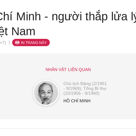
Chí Minh - người thắp lửa 
iệt Nam
+7)
IN TRANG NÀY
NHÂN VẬT LIÊN QUAN
Chủ tịch Đảng (2/1951
- 9/1969); Tổng Bí thư
(10/1956 - 9/1960)
HỒ CHÍ MINH