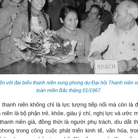
yện với đại biểu thanh niên xung phong dự Đại hội Thanh niên
toàn miền Bắc tháng 01/1967.
thanh niên không chỉ là lực lượng tiếp nối mà còn là đ
niên là bộ phận trẻ, khỏe, giàu ý chí, nghị lực và ước 
hanh niên già, đồng thời là người phụ trách, dìu dắt t
hong trong công cuộc phát triển kinh tế, văn hóa, t