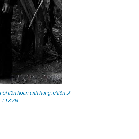
hội liên hoan anh hùng, chiến sĩ
nh: TTXVN