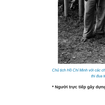
Chủ tịch Hồ Chí Minh với các ch
thi đua 
* Người trực tiếp gây dựn