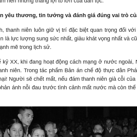
m nên những thắng lợi to lớn của dân tộc.
ôn yêu thương, tin tưởng và đánh giá đúng vai trò củ
, thanh niên luôn giữ vị trí đặc biệt quan trọng đối v
n là lực lượng sung sức nhất, giàu khát vọng nhất và c
ạnh mẽ trong lịch sử.
 kỷ XX, khi đang hoạt động cách mạng ở nước ngoài, N
hanh niên. Trong tác phẩm Bản án chế độ thực dân Phá
! Người sẽ chết mất, nếu đám thanh niên già cỗi của
 phản ánh nỗi đau trước tình cảnh mất nước mà còn thể