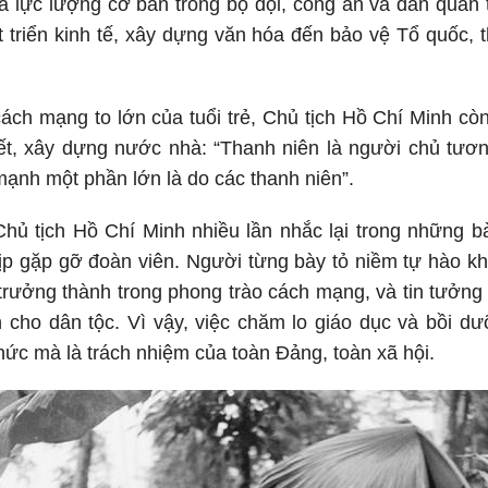
à lực lượng cơ bản trong bộ đội, công an và dân quân 
t triển kinh tế, xây dựng văn hóa đến bảo vệ Tổ quốc, t
ách mạng to lớn của tuổi trẻ, Chủ tịch Hồ Chí Minh còn
iết, xây dựng nước nhà: “Thanh niên là người chủ tươ
mạnh một phần lớn là do các thanh niên”.
hủ tịch Hồ Chí Minh nhiều lần nhắc lại trong những bà
dịp gặp gỡ đoàn viên. Người từng bày tỏ niềm tự hào kh
trưởng thành trong phong trào cách mạng, và tin tưởng 
 cho dân tộc. Vì vậy, việc chăm lo giáo dục và bồi dư
hức mà là trách nhiệm của toàn Đảng, toàn xã hội.