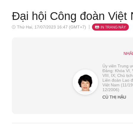
Đại hội Công đoàn Việt
Thứ Hai, 17/07/2023 16:47 (GMT+7)
IN TRANG NÀY
NHÂ
Ủy viên Trung 
Đảng: Khóa VI, V
VIII, IX; Chủ tịc
Liên đoàn Lao 
Việt Nam (11/19
12/2006)
CÙ THỊ HẬU