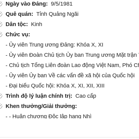
Ngày vào Đảng:
9/5/1981
Quê quán:
Tỉnh Quảng Ngãi
Dân tộc:
Kinh
Chức vụ:
- Ủy viên Trung ương Đảng: Khóa X, XI
- Ủy viên Đoàn Chủ tịch Ủy ban Trung ương Mặt trận
- Chủ tịch Tổng Liên đoàn Lao động Việt Nam, Phó Chủ
- Ủy viên Ủy ban Về các vấn đề xã hội của Quốc hội
- Đại biểu Quốc hội: Khóa X, XI, XII, XIII
Trình độ lý luận chính trị:
Cao cấp
Khen thưởng/Giải thưởng:
- - Huân chương Độc lập hạng Nhì
- - Huân chương Lao động hạng Nhất, Nhì, Ba
- - Huy hiệu 30 năm tuổi Đảng