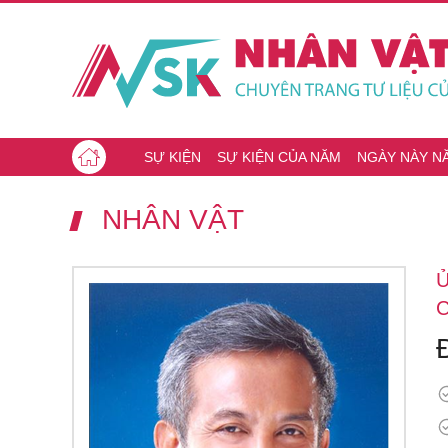
SỰ KIỆN
SỰ KIỆN CỦA NĂM
NGÀY NÀY N
NHÂN VẬT
Ủ
C