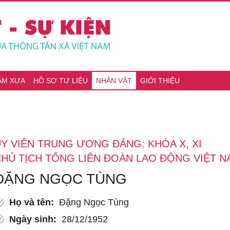
ĂM XƯA
HỒ SƠ TƯ LIỆU
NHÂN VẬT
GIỚI THIỆU
Y VIÊN TRUNG ƯƠNG ĐẢNG: KHÓA X, XI
HỦ TỊCH TỔNG LIÊN ĐOÀN LAO ĐỘNG VIỆT NA
ĐẶNG NGỌC TÙNG
Họ và tên:
Đặng Ngọc Tùng
Ngày sinh:
28/12/1952